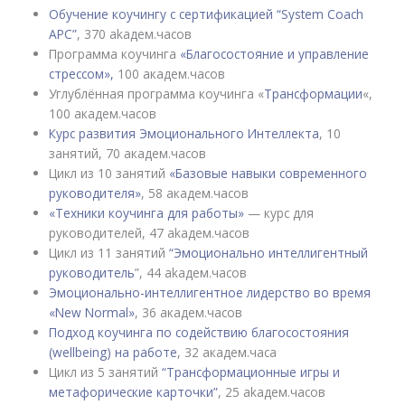
Обучение коучингу с сертификацией “System Coach
APC”
, 370 akадем.часов
Программа коучинга
«Благоcостояние и управлениe
стрессом»,
100 академ.часов
Углублённая программа коучинга «
Трансформации
«,
100 академ.часов
Курс развития Эмоционального Интеллекта
, 10
занятий, 70 академ.часов
Цикл из 10 занятий
«Базовые навыки современного
руководителя»
, 58 академ.часов
«Техники коучинга для работы»
— курс для
руководителей, 47 akадем.часов
Цикл из 11 занятий
“
Эмоционально интеллигентный
руководитель
”, 44 akадем.часов
Эмоционально-интеллигентное лидерство во время
«New Normal»
, 36 академ.часов
Подход коучинга по содействию благосостояния
(wellbeing) на работе
, 32 академ.часа
Цикл из 5 занятий
“Трансформационные игры и
метафорические карточки”
, 25 akадем.часов