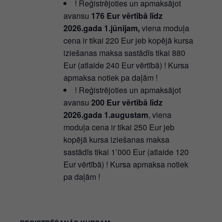
! Reģistrējoties un apmaksājot
avansu
176 Eur vērtībā līdz
2026.gada 1.jūnijam,
viena moduļa
cena ir tikai 220 Eur jeb kopējā kursa
iziešanas maksa sastādīs tikai 880
Eur (atlaide 240 Eur vērtībā) ! Kursa
apmaksa notiek pa daļām !
! Reģistrējoties un apmaksājot
avansu
200 Eur vērtībā līdz
2026.gada 1.augustam
, viena
moduļa cena ir tikai 250 Eur jeb
kopējā kursa iziešanas maksa
sastādīs tikai 1’000 Eur (atlaide 120
Eur vērtībā) ! Kursa apmaksa notiek
pa daļām !