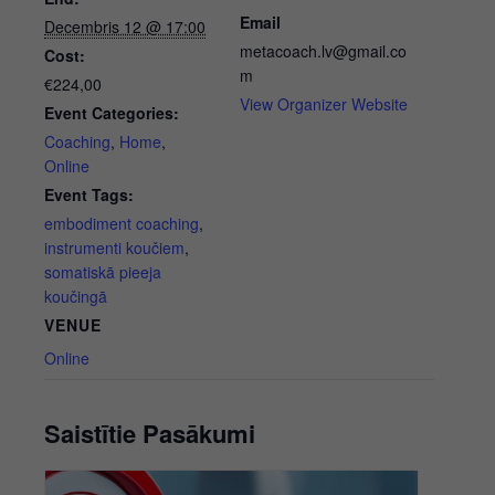
Email
Decembris 12 @ 17:00
koučingā"
koučing
metacoach.lv@gmail.co
Cost:
m
€224,00
View Organizer Website
Event Categories:
Coaching
,
Home
,
Online
Event Tags:
embodiment coaching
,
instrumenti koučiem
,
somatiskā pieeja
koučingā
VENUE
Online
Saistītie Pasākumi