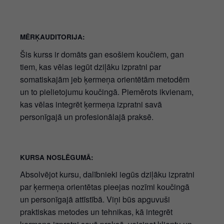
MĒRĶAUDITORIJA:
Šis kurss ir domāts gan esošiem koučiem, gan
tiem, kas vēlas iegūt dziļāku izpratni par
somatiskajām jeb ķermeņa orientētām metodēm
un to pielietojumu koučingā. Piemērots ikvienam,
kas vēlas integrēt ķermeņa izpratni savā
personīgajā un profesionālajā praksē.
KURSA NOSLĒGUMĀ:
Absolvējot kursu, dalībnieki iegūs dziļāku izpratni
par ķermeņa orientētas pieejas nozīmi koučingā
un personīgajā attīstībā. Viņi būs apguvuši
praktiskas metodes un tehnikas, kā integrēt