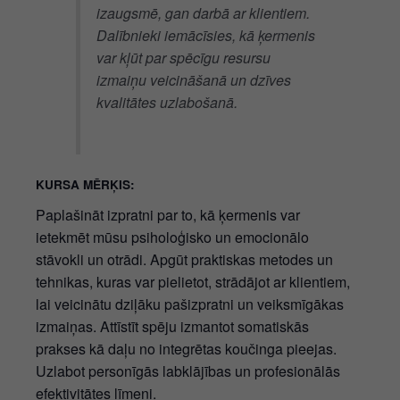
izaugsmē, gan darbā ar klientiem.
Dalībnieki iemācīsies, kā ķermenis
var kļūt par spēcīgu resursu
izmaiņu veicināšanā un dzīves
kvalitātes uzlabošanā.
KURSA MĒRĶIS:
Paplašināt izpratni par to, kā ķermenis var
ietekmēt mūsu psiholoģisko un emocionālo
stāvokli un otrādi. Apgūt praktiskas metodes un
tehnikas, kuras var pielietot, strādājot ar klientiem,
lai veicinātu dziļāku pašizpratni un veiksmīgākas
izmaiņas. Attīstīt spēju izmantot somatiskās
prakses kā daļu no integrētas koučinga pieejas.
Uzlabot personīgās labklājības un profesionālās
efektivitātes līmeni.