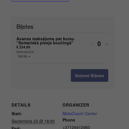
Biļetes
Decrease
Increas
Avansa maksājums par kursu
Quantity
-
+
“Somatiskā pieeja koučingā"
ticket
ticket
€
224,00
Neierobežoti
quantity
quantity
Open the ticket description.
Vairāk
for
for
Saņemt Biļetes
Avansa
Avansa
maksājums
maksāj
par
par
DETAILS
ORGANIZER
kursu
kursu
Start:
MetaCoach Center
“Somatiskā
“Somati
Phone
Septembris 23 @ 18:00
pieeja
pieeja
+37129412983
End: