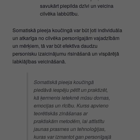
savukārt piepilda dzīvi un veicina
cilvēka labbūtību.
Somatiskā pieeja koučingā var būt ļoti individuāla
un atkarīga no cilvēka personīgajām vajadzībām
un mērķiem, tā var būt efektīva daudzu
personisku izaicinājumu risināšanā un vispārējā
labklājības veicināšanā.
Somatiskā pieeja koučingā
piedāvā iespēju pētīt un praktizēt,
kā ķermenis ietekmē mūsu domas,
emocijas un rīcību. Kurss apvieno
teorētiskās zināšanas ar
praktiskām metodēm, lai attīstītu
jaunas prasmes un tehnoloģijas,
kuras var izmantot gan personīgajā