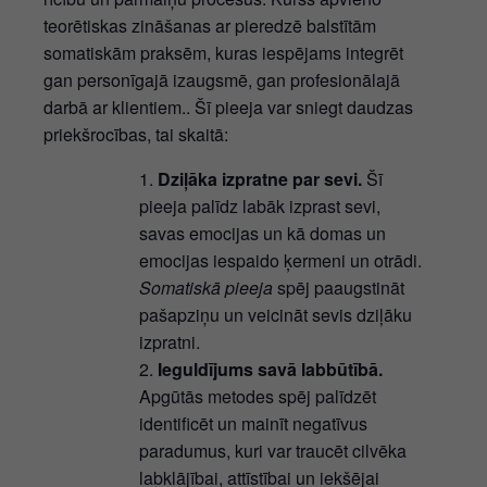
teorētiskas zināšanas ar pieredzē balstītām
somatiskām praksēm, kuras iespējams integrēt
gan personīgajā izaugsmē, gan profesionālajā
darbā ar klientiem.. Šī pieeja var sniegt daudzas
priekšrocības, tai skaitā:
Dziļāka izpratne par sevi.
Šī
pieeja palīdz labāk izprast sevi,
savas emocijas un kā domas un
emocijas iespaido ķermeni un otrādi.
Somatiskā pieeja
spēj paaugstināt
pašapziņu un veicināt sevis dziļāku
izpratni.
Ieguldījums savā labbūtībā.
Apgūtās metodes spēj palīdzēt
identificēt un mainīt negatīvus
paradumus, kuri var traucēt cilvēka
labklājībai, attīstībai un iekšējai