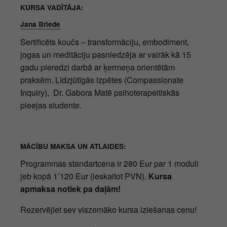
KURSA VADĪTĀJA:
Jana Briede
Sertificēts koučs – transformāciju, embodiment,
jogas un meditāciju pasniedzēja ar vairāk kā 15
gadu pieredzi darbā ar ķermeņa orientētām
praksēm. Līdzjūtīgās izpētes (Compassionate
Inquiry), Dr. Gabora Matē psihoterapeitiskās
pieejas studente.
MĀCĪBU MAKSA UN ATLAIDES:
Programmas standartcena ir 280 Eur par 1 moduli
jeb kopā 1’120 Eur (ieskaitot PVN).
Kursa
apmaksa notiek pa daļām!
Rezervējiet sev viszemāko kursa iziešanas cenu!