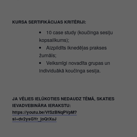
KURSA SERTIFIKĀCIJAS KRITĒRIJI:
10 case study (koučinga sesiju
kopsailkums);
Aizpildīts iknedēļas prakses
žurnāls;
Veiksmīgi novadīta grupas un
individuākā koučinga sesija.
JA VĒLIES IELŪKOTIES NEDAUDZ TĒMĀ, SKATIES
IEVADVEBINĀRA IERAKSTU:
https://youtu.be/VfSzBNqPVpM?
si=dv2ysGYr_joQtXuJ