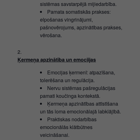
sistēmas savstarpējā mijiedarbība.
Pamata somatiskās prakses:
elpošanas vingrinājumi,
pašnovērojums, apzinātības prakses,
vērošana.
Ķermeņa apzinātība un emociijas
Emocijas ķermenī: atpazīšana,
tolerēšana un regulācija.
Nervu sistēmas pašregulācijas
pamati koučinga kontekstā.
Ķermeņa apzinātības attīstīšana
un tās loma emocionālajā labklājībā.
Praktiskas nodarbības
emocionālās klātbūtnes
veicināšanai.