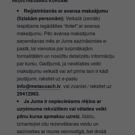
REĢISTRĒŠANĀS KURSAM:
Reģistrēšanās ar avansa maksājumu
(fiziskām personām)
: Veikalā (zemāk)
iespējams iegādāties “
ticket”
ar avansa
maksājumu. Pēc avansa maksājuma
saņemšanas mēs ar Jums sazināsimies e-
pastā, lai vienotos par turpmākajām
formalitātēm un nosūtītu detalizētu informāciju
par kursu. Gadījumā, ja nevēlaties veikt
maksājumu veikalā vai arī pirms tam ir kādi
jautājumi, rakstiet uz e-pastu
info@metacoach.lv
vai zvaniet / rakstiet uz
29412983
.
Ja Jums ir nepieciešams rēķins ar
uzņēmuma rekvizītiem vai vēlaties veikt
pilnu kursa apmaksu uzreiz
, lūdzu,
izmantojiet citu rezervēšanas veidu un
sazinieties ar mums vecmodīgā, bet drošā