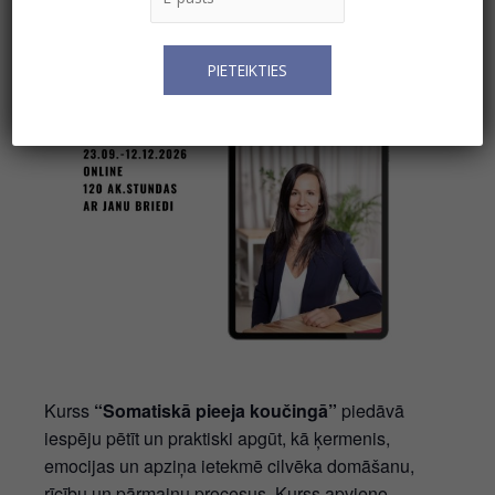
Kurss
“Somatiskā pieeja koučingā”
piedāvā
iespēju pētīt un praktiski apgūt, kā ķermenis,
emocijas un apziņa ietekmē cilvēka domāšanu,
rīcību un pārmaiņu procesus. Kurss apvieno