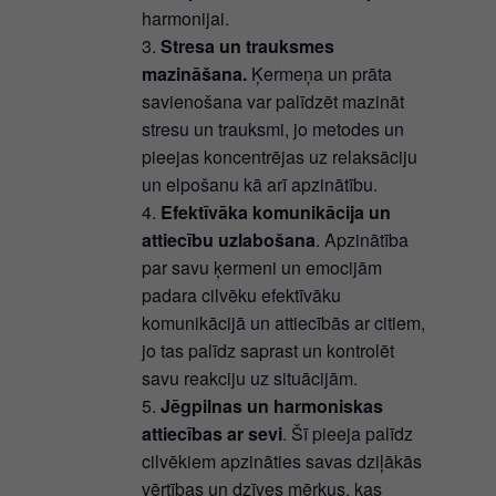
harmonijai.
Stresa un trauksmes
mazināšana.
Ķermeņa un prāta
savienošana var palīdzēt mazināt
stresu un trauksmi, jo metodes un
pieejas koncentrējas uz relaksāciju
un elpošanu kā arī apzinātību.
Efektīvāka komunikācija un
attiecību uzlabošana
. Apzinātība
par savu ķermeni un emocijām
padara cilvēku efektīvāku
komunikācijā un attiecībās ar citiem,
jo tas palīdz saprast un kontrolēt
savu reakciju uz situācijām.
Jēgpilnas un harmoniskas
attiecības ar sevi
. Šī pieeja palīdz
cilvēkiem apzināties savas dziļākās
vērtības un dzīves mērķus, kas