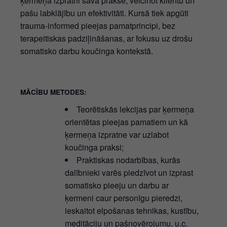
ķermeņa izpratni savā praksē, veicinot klientu un
pašu labklājību un efektivitāti. Kursā tiek apgūti
trauma-informed pieejas pamatprincipi, bez
terapeitiskas padziļināšanas, ar fokusu uz drošu
somatisko darbu koučinga kontekstā.
MĀCĪBU METODES:
Teorētiskās lekcijas par ķermeņa
orientētas pieejas pamatiem un kā
ķermeņa izpratne var uzlabot
koučinga praksi;
Praktiskas nodarbības, kurās
dalībnieki varēs piedzīvot un izprast
somatisko pieeju un darbu ar
ķermeni caur personīgu pieredzi,
ieskaitot elpošanas tehnikas, kustību,
meditāciju un pašnovērojumu, u.c.