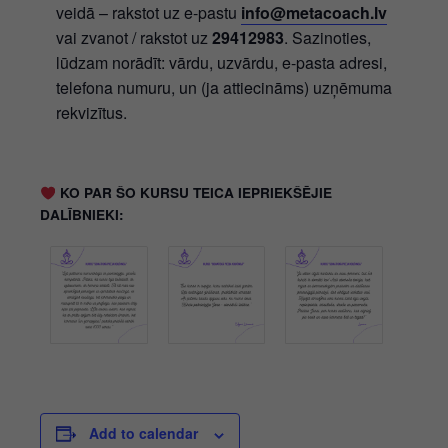
veidā – rakstot uz e-pastu
info@metacoach.lv
vai zvanot / rakstot uz
29412983
. Sazinoties,
lūdzam norādīt: vārdu, uzvārdu, e-pasta adresi,
telefona numuru, un (ja attiecināms) uzņēmuma
rekvizītus.
KO PAR ŠO KURSU TEICA IEPRIEKŠĒJIE
DALĪBNIEKI:
Add to calendar