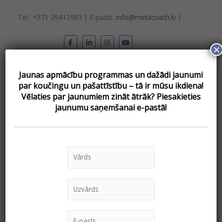
Skip
to
Tel.: +371 29412983 | E-pasts:
info@metacoach.lv
|
content
×
Main
Jaunas apmācību programmas un dažādi jaunumi
Menu
par koučingu un pašattīstību – tā ir mūsu ikdiena!
Vēlаties par jaunumiem zināt ātrāk? Piesakieties
jaunumu saņemšanai e-pastā!
« Visi Pasākumi
Somatiskā pieeja koučingā
(Embodiment coaching)
Septembris 23 @ 18:00
-
Decembris 12 @ 17:00
€224,00