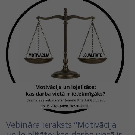
ieraksts
“Motivācija
un
lojalitāte:
kas
darba
vietā
ir
ietekmīgāks?”
Vebināra ieraksts “Motivācija
un lojalitāte: kas darba vietā ir