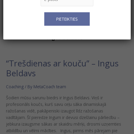
“Trešdienas ar kouču” – Ingus
Beldavs
Coaching
/ By
MetaCoach team
Šodien mūsu sarunu biedrs ir Ingus Beldavs. Viņš ir
profesionāls koučs, kurš savu ceļu sāka dinamiskajā
ražošanas vidē, pakāpeniski izaugot līdz ražošanas
vadītājam. Šī pieredze Ingum ir devusi dzelžainu pārliecību –
jebkura izaugsme sākas ar skaidru mērķi, drosmi uzņemties
atbildību un vēlmi mācīties. Ingus, pirms mēs pārejam pie