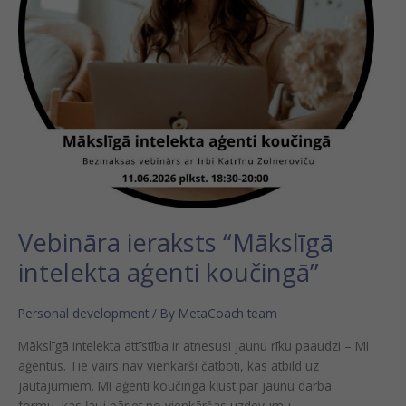
Vebināra ieraksts “Mākslīgā
intelekta aģenti koučingā”
Personal development
/ By
MetaCoach team
Mākslīgā intelekta attīstība ir atnesusi jaunu rīku paaudzi – MI
aģentus. Tie vairs nav vienkārši čatboti, kas atbild uz
jautājumiem. MI aģenti koučingā kļūst par jaunu darba
formu, kas ļauj pāriet no vienkāršas uzdevumu