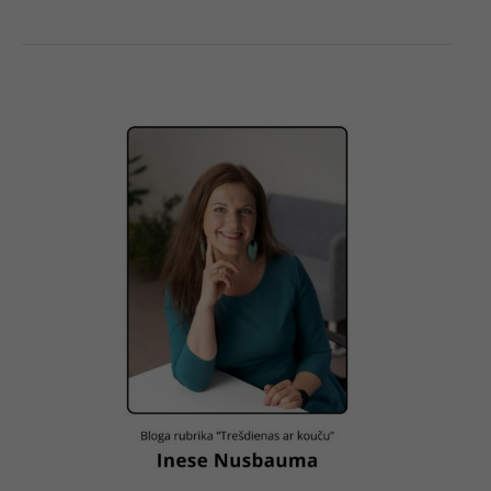
“Trešdienas
ar
kouču”
–
Inese
Nusbauma