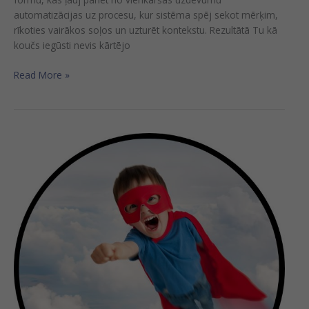
automatizācijas uz procesu, kur sistēma spēj sekot mērķim,
rīkoties vairākos soļos un uzturēt kontekstu. Rezultātā Tu kā
koučs iegūsti nevis kārtējo
Read More »
Vebināra
ieraksts
“Kā
atklāt
potenciālu:
koučinga
pieeja
sev
un
komandai”