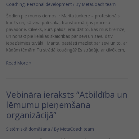
Coaching
,
Personal development
/ By
MetaCoach team
Šodien pie mums ciemos ir Marita Junkere – profesionāls
koučs un, kā viņa pati saka, transformācijas procesu
pavadone. Cilvēks, kurš palīdz ieraudzīt to, kas mūs bremzē,
un nonākt pie lielākas skaidrības par sevi un savu dzīvi.
Iepazīsimies tuvāk! Marita, pastāsti mazliet par sevi un to, ar
kādām tēmām Tu strādā koučingā? Es strādāju ar cilvēkiem,
Read More »
Vebināra ieraksts “Atbildība un
Vebināra
ieraksts
lēmumu pieņemšana
“Atbildība
organizācijā”
un
lēmumu
pieņemšana
Sistēmiskā domāšana
/ By
MetaCoach team
organizācijā”