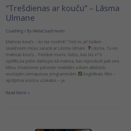
“Trešdienas ar kouču” – Lāsma
Ulmane
Coaching
/ By
MetaCoach team
Matricas koučs – ko tas nozīmē? Tieši to arī šodien
skaidrosim mūsu sarunā ar Lāsmu Ulmani.
Lāsma, Tu esi
matricas koučs… Pastāsti mums, lūdzu, kas tas ir? Ir
izpētīts,ka psihe darbojas kā matrica, kas reproducē pati sevi.
Mūsu smadzenes pārveido realitātes uztveri atbilstoši
esošajām zemapziņas programmām:
kognitīvais filtrs –
apstiprina esošos uzskatus – ja
Read More »
“Trešdienas
ar