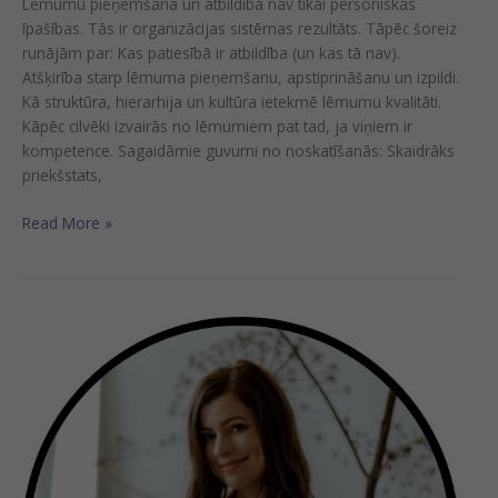
Lēmumu pieņemšana un atbildība nav tikai personiskas
īpašības. Tās ir organizācijas sistēmas rezultāts. Tāpēc šoreiz
runājām par: Kas patiesībā ir atbildība (un kas tā nav).
Atšķirība starp lēmuma pieņemšanu, apstiprināšanu un izpildi.
Kā struktūra, hierarhija un kultūra ietekmē lēmumu kvalitāti.
Kāpēc cilvēki izvairās no lēmumiem pat tad, ja viņiem ir
kompetence. Sagaidāmie guvumi no noskatīšanās: Skaidrāks
priekšstats,
Read More »
Vebināra
ieraksts
“Mākslīgā
intelekta
aģenti
koučingā”