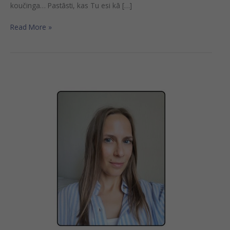
koučinga… Pastāsti, kas Tu esi kā […]
Read More »
“Trešdienas
ar
kouču”
–
Diāna
Smuška