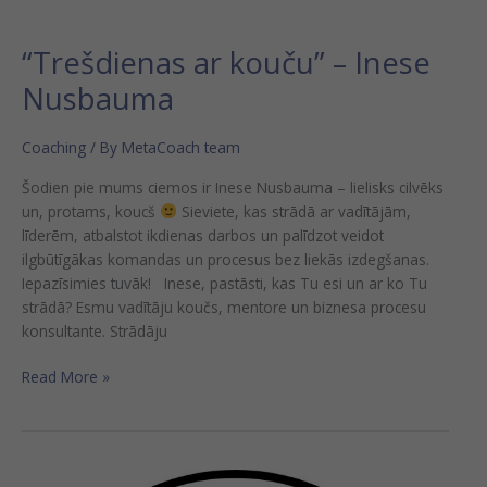
“Trešdienas ar kouču” – Inese
Nusbauma
Coaching
/ By
MetaCoach team
Šodien pie mums ciemos ir Inese Nusbauma – lielisks cilvēks
un, protams, koucš
Sieviete, kas strādā ar vadītājām,
līderēm, atbalstot ikdienas darbos un palīdzot veidot
ilgbūtīgākas komandas un procesus bez liekās izdegšanas.
Iepazīsimies tuvāk! Inese, pastāsti, kas Tu esi un ar ko Tu
strādā? Esmu vadītāju koučs, mentore un biznesa procesu
konsultante. Strādāju
Read More »
Vebināra