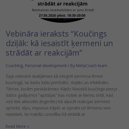
Vebināra ieraksts “Koučings
dziļāk: kā iesaistīt ķermeni un
strādāt ar reakcijām”
Coaching
,
Personal development
/ By
MetaCoach team
Šajā vebinārā skatījāmies kā integrēt ķermeņa līmeni
koučingā, lai darbs kļūtu precīzāks, dziļāks un efektīvāks.
Tēmas, kurām pieskārāmies: Kāpēc klasiskā koučinga pieeja
dažos gadījumos “apstājas” Kas notiek ar klientu brīdī, kad
viņš tiek aktivizēts (trigerēts) Kā atpazīt reakcijas ķermenī:
spriedzi, elpu, impulsus Kāpēc ar izpratni un lēmumu vien
nepietiek, lai mainītu uzvedību Kā strādāt ar
Read More »