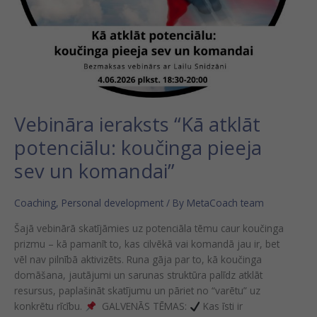
Vebināra ieraksts “Kā atklāt
potenciālu: koučinga pieeja
sev un komandai”
Coaching
,
Personal development
/ By
MetaCoach team
Šajā vebinārā skatījāmies uz potenciāla tēmu caur koučinga
prizmu – kā pamanīt to, kas cilvēkā vai komandā jau ir, bet
vēl nav pilnībā aktivizēts. Runa gāja par to, kā koučinga
domāšana, jautājumi un sarunas struktūra palīdz atklāt
resursus, paplašināt skatījumu un pāriet no “varētu” uz
konkrētu rīcību.
GALVENĀS TĒMAS:
Kas īsti ir