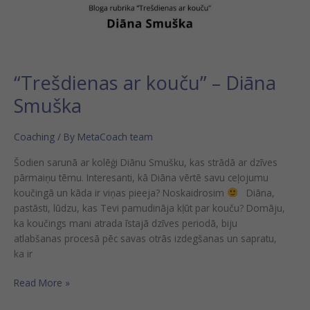
“Trešdienas ar kouču” – Diāna
Smuška
Coaching
/ By
MetaCoach team
Šodien sarunā ar kolēģi Diānu Smušku, kas strādā ar dzīves
pārmaiņu tēmu. Interesanti, kā Diāna vērtē savu ceļojumu
koučingā un kāda ir viņas pieeja? Noskaidrosim
Diāna,
pastāsti, lūdzu, kas Tevi pamudināja kļūt par kouču? Domāju,
ka koučings mani atrada īstajā dzīves periodā, biju
atlabšanas procesā pēc savas otrās izdegšanas un sapratu,
ka ir
Read More »