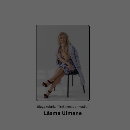
“Trešdienas
ar
kouču”
–
Lāsma
Ulmane