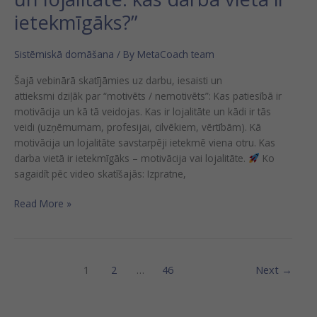
ietekmīgāks?”
Sistēmiskā domāšana
/ By
MetaCoach team
Šajā vebinārā skatījāmies uz darbu, iesaisti un
attieksmi dziļāk par “motivēts / nemotivēts”: Kas patiesībā ir
motivācija un kā tā veidojas. Kas ir lojalitāte un kādi ir tās
veidi (uzņēmumam, profesijai, cilvēkiem, vērtībām). Kā
motivācija un lojalitāte savstarpēji ietekmē viena otru. Kas
darba vietā ir ietekmīgāks – motivācija vai lojalitāte.
Ko
sagaidīt pēc video skatīšajās: Izpratne,
Read More »
1
2
…
46
Next
→