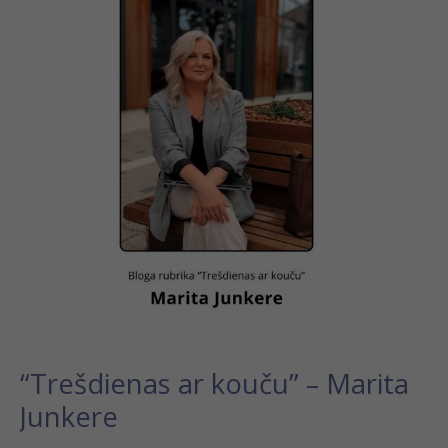
kouču”
–
Marita
Junkere
“Trešdienas ar kouču” – Marita
Junkere