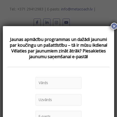
Skip
to
Tel.: +371 29412983 | E-pasts:
info@metacoach.lv
|
content
×
Main
Jaunas apmācību programmas un dažādi jaunumi
Menu
par koučingu un pašattīstību – tā ir mūsu ikdiena!
Vēlаties par jaunumiem zināt ātrāk? Piesakieties
jaunumu saņemšanai e-pastā!
“Trešdienas
ar
kouču”
–
Ingus
Beldavs