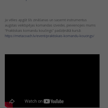
Ja vēlies apgūt šīs zināšanas un saņemt instrumentus
augstas veiktspējas komandas izveidei, pievienojies mums
“Praktiskais komandu koučings” padziļinātā kursā:
https://metacoach.lv/event/praktiskais-komandu-koucings/