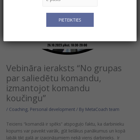
Vebināra ieraksts “No grupas
par saliedētu komandu,
izmantojot komandu
koučingu”
/
Coaching
,
Personal development
/ By
MetaCoach team
Teiciens “komandā ir spēks” atspoguļo faktu, ka darbinieku
kopums var paveikt vairāk, gūt lielākus panākumus un kopā
labāk tikt galā ar izaicinājumiem nekā viens darbinieks. Ir