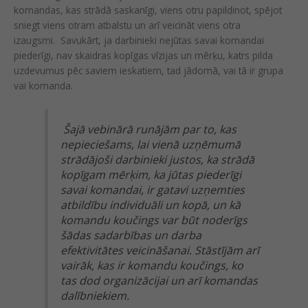
komandas, kas strādā saskanīgi, viens otru papildinot, spējot
sniegt viens otram atbalstu un arī veicināt viens otra
izaugsmi. Savukārt, ja darbinieki nejūtas savai komandai
piederīgi, nav skaidras kopīgas vīzijas un mērķu, katrs pilda
uzdevumus pēc saviem ieskatiem, tad jādomā, vai tā ir grupa
vai komanda.
Šajā vebinārā runājām par to, kas
nepieciešams, lai vienā uzņēmumā
strādājoši darbinieki justos, ka strādā
kopīgam mērķim, ka jūtas piederīgi
savai komandai, ir gatavi uzņemties
atbildību individuāli un kopā, un kā
komandu koučings var būt noderīgs
šādas sadarbības un darba
efektivitātes veicināšanai. Stāstījām arī
vairāk, kas ir komandu koučings, ko
tas dod organizācijai un arī komandas
dalībniekiem.