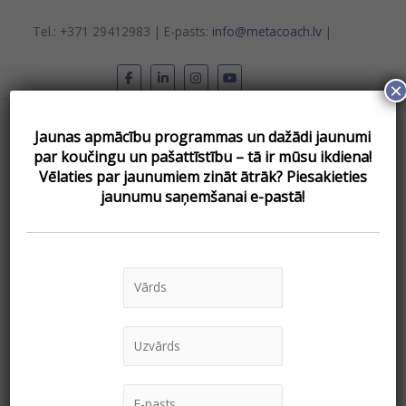
Skip
to
Tel.: +371 29412983 | E-pasts:
info@metacoach.lv
|
content
×
Main
Jaunas apmācību programmas un dažādi jaunumi
Menu
par koučingu un pašattīstību – tā ir mūsu ikdiena!
Vēlаties par jaunumiem zināt ātrāk? Piesakieties
jaunumu saņemšanai e-pastā!