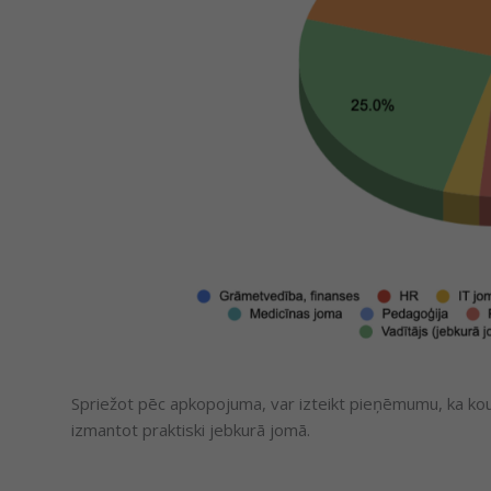
Spriežot pēc apkopojuma, var izteikt pieņēmumu, ka kouč
izmantot praktiski jebkurā jomā.