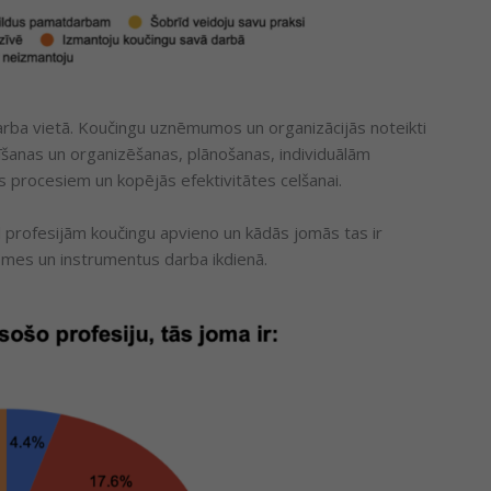
arba vietā. Koučingu uznēmumos un organizācijās noteikti
īšanas un organizēšanas, plānošanas, individuālām
procesiem un kopējās efektivitātes celšanai.
 profesijām koučingu apvieno un kādās jomās tas ir
rasmes un instrumentus darba ikdienā.