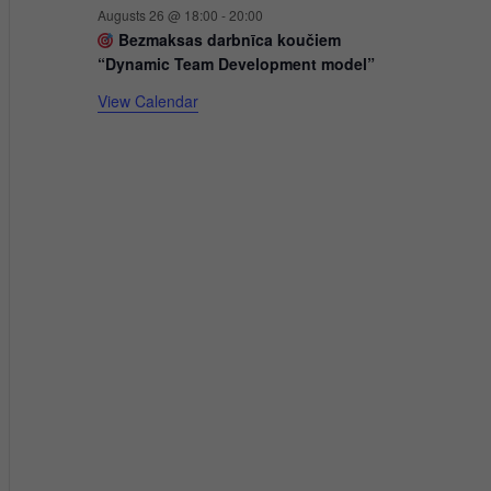
k
Augusts 26 @ 18:00
-
20:00
u
Bezmaksas darbnīca koučiem
“Dynamic Team Development model”
m
i
View Calendar