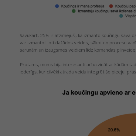
Savukārt, 25% ir atzīmējuši, ka izmanto koučingu savā d
var izmantot ļoti dažādos veidos, sākot no procesu vad
sarunām un izaugsmes veidiem līdz komandas pilnveides 
Protams, mums bija interesanti arī uzzināt ar kādām tad
iederīgs, kur cilvēki atrada veidu integrēt šo pieeju, p