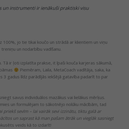
 un instrumenti ir ienākuši praktiski visu
 100%, jo tie tikai koučo un strādā ar klientiem un viņu
r treniņu un nodarbību vadīšanu.
 ir ļoti izplatīta prakse, it īpaši kouča karjeras sākumā,
aubāmas
Piemēram, Laila, MetaCoach vadītāja, saka, ka
3 gadus līdz parādījās iekšējā gatavība padarīt to par
niegt savus individuālos mazākus vai lielākus mērķus.
tamies un formulējam to sākotnējo nolūku mācībām, tad
priekš sevīm – lai vairāk sevi izzinātu, tiktu galā ar
ītos un saprast kā man pašam ātrāk un vieglāk sasniegt
okusēts veids kā to izdarīt!