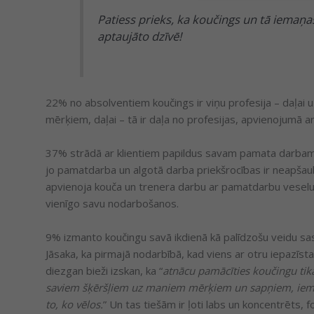
Patiess prieks, ka koučings un tā iemaņas
aptaujāto dzīvē!
22% no absolventiem koučings ir viņu profesija – daļai uz
mērķiem, daļai – tā ir daļa no profesijas, apvienojumā a
37% strādā ar klientiem papildus savam pamata darbam. Tā
jo pamatdarba un algotā darba priekšrocības ir neapš
apvienoja kouča un trenera darbu ar pamatdarbu veselus 
vienīgo savu nodarbošanos.
9% izmanto koučingu savā ikdienā kā palīdzošu veidu sas
Jāsaka, ka pirmajā nodarbībā, kad viens ar otru iepazīs
diezgan bieži izskan, ka “
atnācu pamācīties koučingu tikai 
saviem šķēršļiem uz maniem mērķiem un sapņiem, iemāc
to, ko vēlos.
” Un tas tiešām ir ļoti labs un koncentrēts, f