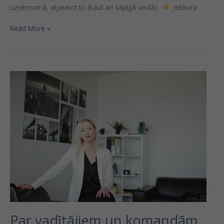
uzņēmumā, atjaunot to (kaut arī sāpīgā veidā).
Jebkura
Read More »
Par
vadītājiem
un
komandām
–
manā
pieredzē
iedarbīgākais…
Par vadītājiem un komandām