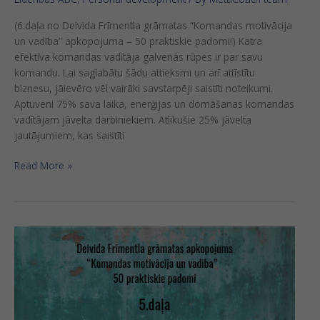
(6.daļa no Deivida Frīmentla grāmatas “Komandas motivācija
un vadība” apkopojuma – 50 praktiskie padomi!) Katra
efektīva komandas vadītāja galvenās rūpes ir par savu
komandu. Lai saglabātu šādu attieksmi un arī attīstītu
biznesu, jāievēro vēl vairāki savstarpēji saistīti noteikumi.
Aptuveni 75% sava laika, enerģijas un domāšanas komandas
vadītājam jāvelta darbiniekiem. Atlikušie 25% jāvelta
jautājumiem, kas saistīti
Read More »
5.daļa:
Biznesa
uzlabošana