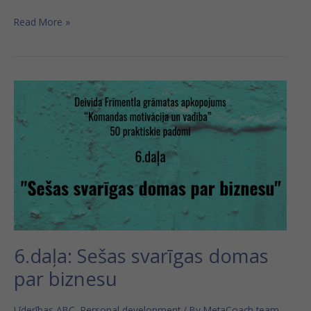
Read More »
6.daļa:
Sešas
svarīgas
domas
par
biznesu
6.daļa: Sešas svarīgas domas
par biznesu
Līderības ABC
,
Personal development
/ By
MetaCoach team