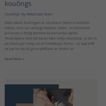
koučings
Coaching
/ By
MetaCoach team
Kāds sakars koučingam ar sēņošanu? Abiem ir konkrēts
mērķis, kuru var sasniegt dažādos veidos, un sēņošanas
procesam ir līdzīgi elementi kā komandas darbā.
Atvaļinājuma laikā ļoti daudz laika veltīju sēņošanai, jo tas nu
jau kļuvis par hobiju un arī meditācijas formu – es tajā brīdī
ne par ko citu kā groza pildīšanu ar sēnēm un
Read More »
Krīze
kā
iespēja
mainīties…