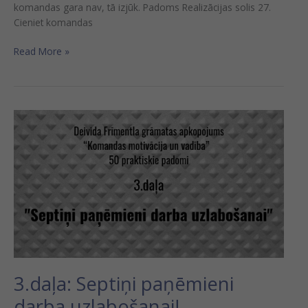
komandas gara nav, tā izjūk. Padoms Realizācijas solis 27.
Cieniet komandas
Read More »
3.daļa:
Septiņi
paņēmieni
darba
uzlabošanai!
3.daļa: Septiņi paņēmieni
darba uzlabošanai!