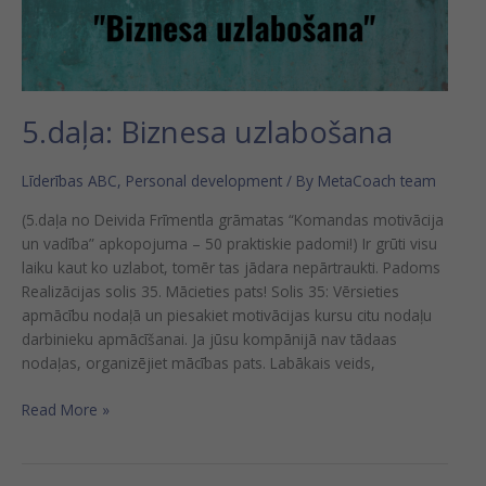
5.daļa: Biznesa uzlabošana
Līderības ABC
,
Personal development
/ By
MetaCoach team
(5.daļa no Deivida Frīmentla grāmatas “Komandas motivācija
un vadība” apkopojuma – 50 praktiskie padomi!) Ir grūti visu
laiku kaut ko uzlabot, tomēr tas jādara nepārtraukti. Padoms
Realizācijas solis 35. Mācieties pats! Solis 35: Vērsieties
apmācību nodaļā un piesakiet motivācijas kursu citu nodaļu
darbinieku apmācīšanai. Ja jūsu kompānijā nav tādaas
nodaļas, organizējiet mācības pats. Labākais veids,
Read More »