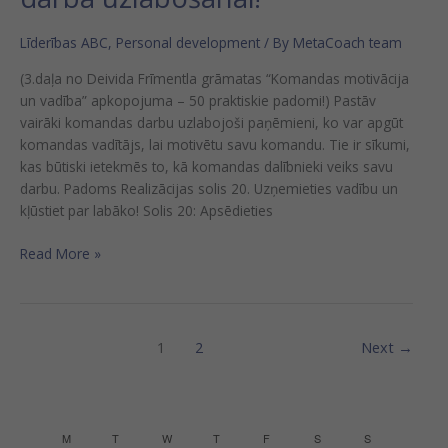
Līderības ABC
,
Personal development
/ By
MetaCoach team
(3.daļa no Deivida Frīmentla grāmatas “Komandas motivācija
un vadība” apkopojuma – 50 praktiskie padomi!) Pastāv
vairāki komandas darbu uzlabojoši paņēmieni, ko var apgūt
komandas vadītājs, lai motivētu savu komandu. Tie ir sīkumi,
kas būtiski ietekmēs to, kā komandas dalībnieki veiks savu
darbu. Padoms Realizācijas solis 20. Uzņemieties vadību un
kļūstiet par labāko! Solis 20: Apsēdieties
Read More »
1
2
Next
→
MONDAY
TUESDAY
WEDNESDAY
THURSDAY
FRIDAY
SATURDAY
SUNDAY
Calendar
M
T
W
T
F
S
S