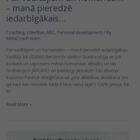
– manā pieredzē
iedarbīgākais…
Coaching
,
Līderības ABC
,
Personal development
/ By
MetaCoach team
Par vadītājiem un komandām – manā pieredzē iedarbīgākais:
Vadītājs kā LĪDERIS! Bet tomēr cilvēks! Skaidra vīzija un ļoti
konkrēti un saprotami mērķi! Komandas attīstību un tās
motivāciju ir JĀPLĀNO un pastāvīgi jārealizē! Tas sīkumu
kopums! Pareizā deleģēšana un gala atbildības atstāšana sev
(ja kaut kas nenotiek kāda it tava vaina tajā?) 120% pieeja. Kā
to
Read More »
7.daļa: