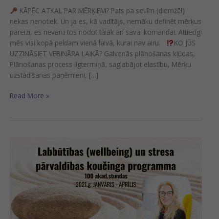
KĀPĒC ATKAL PAR MĒRĶIEM? Pats pa sevīm (diemžēl)
nekas nenotiek. Un ja es, kā vadītājs, nemāku definēt mērķus
pareizi, es nevaru tos nodot tālāk arī savai komandai. Attiecīgi
mēs visi kopā peldam vienā laivā, kurai nav airu.
KO JŪS
UZZINĀSIET VEBINĀRA LAIKĀ? Galvenās plānošanas kļūdas,
Plānošanas process ilgtermiņā, saglabājot elastību, Mērķu
uzstādīšanas paņēmieni, […]
Read More »
Labbūtības
(wellbeing)
un
stresa
pārvaldības
koučinga
programma