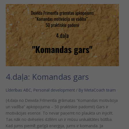
4.daļa:
Komandas
gars
4.daļa: Komandas gars
Līderības ABC
,
Personal development
/ By
MetaCoach team
(4.daļa no Deivida Frīmentla grāmatas “Komandas motivācija
un vadība” apkopojuma – 50 praktiskie padomi!) Gars ir
motivācijas esence. To nevar paņemt no plaukta un injicēt.
Tas nāk no dvēseles dzīlēm un ir mūsu unikalitātes būtība.
Kad jums piemīt garīgā enerģija, jums ir komanda. Ja