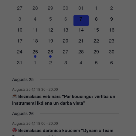
of
0
0
0
0
0
0
0
27
28
29
30
31
1
2
Pasākumi
events
events
events
events
events
events
events
0
0
0
0
0
0
0
3
4
5
6
7
8
9
events
events
events
events
events
events
events
0
0
0
0
0
0
0
10
11
12
13
14
15
16
events
events
events
events
events
events
events
0
0
0
0
0
0
0
17
18
19
20
21
22
23
events
events
events
events
events
events
events
0
1
1
0
0
0
0
24
25
26
27
28
29
30
events
event
event
events
events
events
events
0
0
0
0
0
0
0
31
1
2
3
4
5
6
events
events
events
events
events
events
events
Augusts 25
Augusts 25 @ 18:30
-
20:00
Bezmaksas vebinārs “Par koučingu: vērtība un
instrumenti ikdienā un darba vietā”
Augusts 26
Augusts 26 @ 18:00
-
20:00
Bezmaksas darbnīca koučiem “Dynamic Team