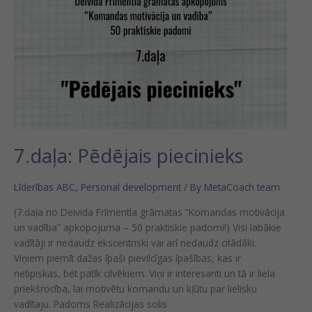
Pēdējais
piecinieks
7.daļa: Pēdējais piecinieks
Līderības ABC
,
Personal development
/ By
MetaCoach team
(7.daļa no Deivida Frīmentla grāmatas “Komandas motivācija
un vadība” apkopojuma – 50 praktiskie padomi!) Visi labākie
vadītāji ir nedaudz ekscentriski vai arī nedaudz citādāki.
Viņiem piemīt dažas īpaši pievilcīgas īpašības, kas ir
netipiskas, bet patīk cilvēkiem. Viņi ir interesanti un tā ir liela
priekšrocība, lai motivētu komandu un kļūtu par lielisku
vadītaju. Padoms Realizācijas solis