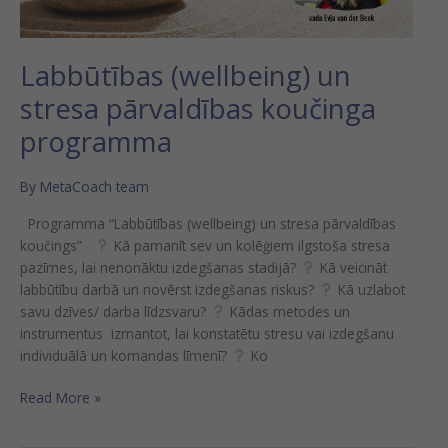
Labbūtības (wellbeing) un
stresa pārvaldības koučinga
programma
By
MetaCoach team
Programma “Labbūtības (wellbeing) un stresa pārvaldības
koučings”
Kā pamanīt sev un kolēģiem ilgstoša stresa
pazīmes, lai nenonāktu izdegšanas stadijā?
Kā veicināt
labbūtību darbā un novērst izdegšanas riskus?
Kā uzlabot
savu dzīves/ darba līdzsvaru?
Kādas metodes un
instrumentus izmantot, lai konstatētu stresu vai izdegšanu
individuālā un komandas līmenī?
Ko
Read More »