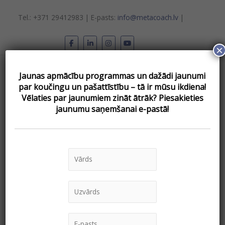
Skip
to
Tel.: +371 29412983 | E-pasts:
info@metacoach.lv
|
content
×
Main
Jaunas apmācību programmas un dažādi jaunumi
Menu
par koučingu un pašattīstību – tā ir mūsu ikdiena!
Vēlаties par jaunumiem zināt ātrāk? Piesakieties
jaunumu saņemšanai e-pastā!
Komandas vadība
Mērķu
uzstādīšana
un