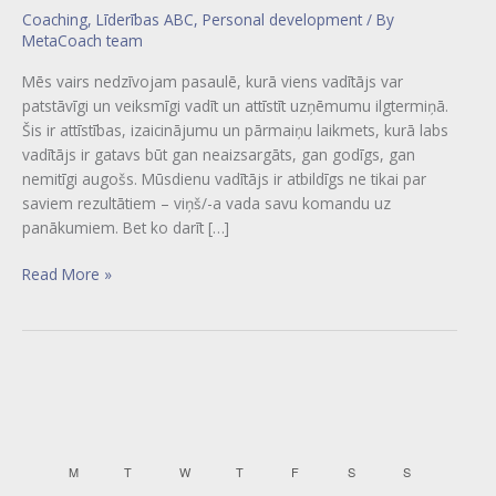
Coaching
,
Līderības ABC
,
Personal development
/ By
MetaCoach team
Mēs vairs nedzīvojam pasaulē, kurā viens vadītājs var
patstāvīgi un veiksmīgi vadīt un attīstīt uzņēmumu ilgtermiņā.
Šis ir attīstības, izaicinājumu un pārmaiņu laikmets, kurā labs
vadītājs ir gatavs būt gan neaizsargāts, gan godīgs, gan
nemitīgi augošs. Mūsdienu vadītājs ir atbildīgs ne tikai par
saviem rezultātiem – viņš/-a vada savu komandu uz
panākumiem. Bet ko darīt […]
Read More »
MONDAY
TUESDAY
WEDNESDAY
THURSDAY
FRIDAY
SATURDAY
SUNDAY
M
T
W
T
F
S
S
C