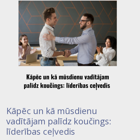
mūsdienu
vadītājam
palīdz
koučings:
līderības
ceļvedis
Kāpēc un kā mūsdienu
vadītājam palīdz koučings:
līderības ceļvedis