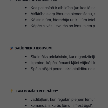
Kas patiesībā ir atbildība (un kas tā nav).
Atšķirība starp lēmuma pieņemšanu, apstiprin
Kā struktūra, hierarhija un kultūra ietekmē lē
Kāpēc cilvēki izvairās no lēmumiem pat tad, 
DALĪBNIEKU IEGUVUMI:
Skaidrāks priekšstats, kur organizācijā “pazūd
Izpratne, kāpēc lēmumi kļūst vājināti kolektīv
Spēja atšķirt personisko atbildību no sistēmis
KAM DOMĀTS VEBINĀRS?
vadītājiem, kuri regulāri pieņem lēmumus un j
komandām, kurās lēmumi “iestrēgst”,