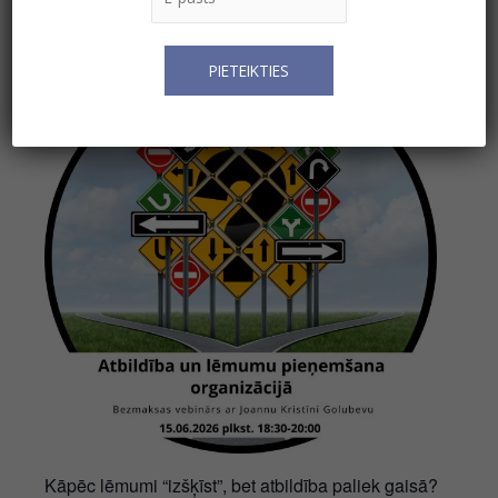
Jūnijs 15 @ 18:30
-
20:00
Kāpēc lēmumi “izšķīst”, bet atbildība paliek gaisā?