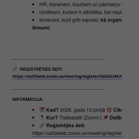
HR, treneriem, koučiem un pārmaiņu vadītāji
cilvēkiem, kuriem ir atbildība, bet nepietiek i
ikvienam, kurš grib saprast,
kā organizācijā 
lēmumi
.
_________________________________
REĢISTRĒTIES ŠEIT:
https://us02web.zoom.us/meeting/register/0bGSU4KHT2SA
_________________________________
INFORMĀCIJA:
Kad?
2026. gada 15.jūnijā
Cikos?
18:
Kur?
Tiešsaistē (Zoom) |
Dalība:
Bezm
Reģistrējies šeit:
https://us02web.zoom.us/meeting/register/0