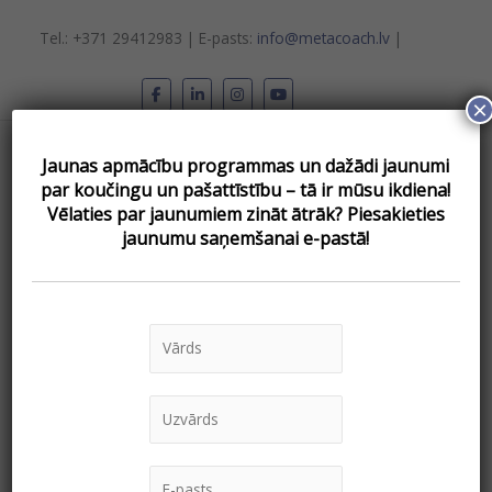
Skip
to
Tel.: +371 29412983 | E-pasts:
info@metacoach.lv
|
content
×
Main
Jaunas apmācību programmas un dažādi jaunumi
Menu
par koučingu un pašattīstību – tā ir mūsu ikdiena!
Vēlаties par jaunumiem zināt ātrāk? Piesakieties
jaunumu saņemšanai e-pastā!
« Visi Pasākumi
This event has passed.
Bezmaksas vebinārs
“Atbildība un lēmumu
pieņemšana organizācijā”