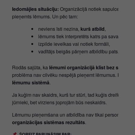
Iedomājies situāciju:
Organizācijā notiek sapulce. Tiek di
pieņemts lēmums. Un pēc tam:
neviens īsti nezina,
kurš atbild
,
lēmums tiek interpretēts katrs pa savam,
izpilde ievelkas vai notiek formāli,
vadītājs beigās pārņem atbildību pats.
Rodās sajūta, ka
lēmumi organizācijā klīst bez saimnie
problēma nav cilvēku nespējā pieņemt lēmumus. Problēm
lēmumu sistēmā
.
Ja kuģim nav skaidrs, kurš tur stūri, tad kuģis dreifēs. Visi
jūrnieki, bet virziens joprojām būs neskaidrs.
Lēmumu pieņemšana un atbildība nav tikai personiskas īp
organizācijas sistēmas rezultāts
.
ŠOREIZ PARUNĀSIM PAR: