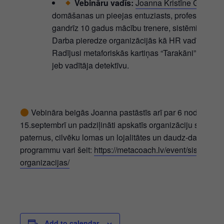
Vebināru vadīs:
Joanna Kristīne Golubev
domāšanas un pieejas entuziasts, profesionāls i
gandrīz 10 gadus mācību trenere, sistēmisko sak
Darba pieredze organizācijās kā HR vadītājai un
Radījusi metaforiskās kartiņas “Tarakāni”, ir uzr
jeb vadītāja detektīvu.
Vebināra beigās Joanna pastāstīs arī par 6 nodarbību 
15.septembrī un padziļināti apskatīs organizāciju sistēma
paternus, cilvēku lomas un lojalitātes un daudz-daudz ko c
programmu vari šeit:
https://metacoach.lv/event/sistemis
organizacijas/
Add to calendar