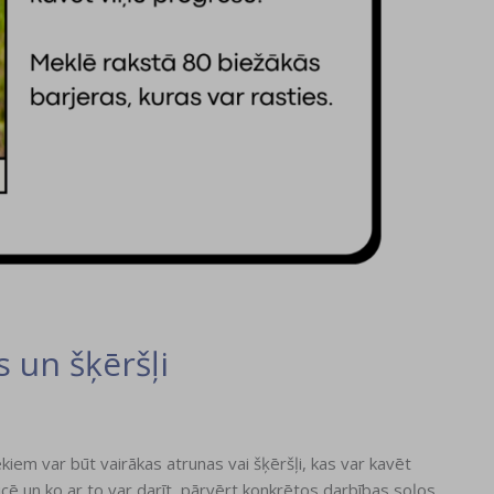
 un šķēršļi
iem var būt vairākas atrunas vai šķēršļi, kas var kavēt
cē un ko ar to var darīt, pārvērt konkrētos darbības soļos