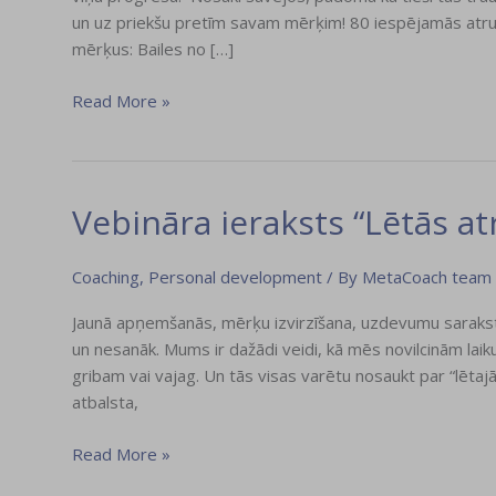
un uz priekšu pretīm savam mērķim! 80 iespējamās atrun
mērķus: Bailes no […]
Read More »
Vebināra ieraksts “Lētās a
Vebināra
ieraksts
“Lētās
Coaching
,
Personal development
/ By
MetaCoach team
atrunas
jeb
Jaunā apņemšanās, mērķu izvirzīšana, uzdevumu saraksti 
kāpēc
un nesanāk. Mums ir dažādi veidi, kā mēs novilcinām laiku
nedarām..”
gribam vai vajag. Un tās visas varētu nosaukt par “lētaj
atbalsta,
Read More »