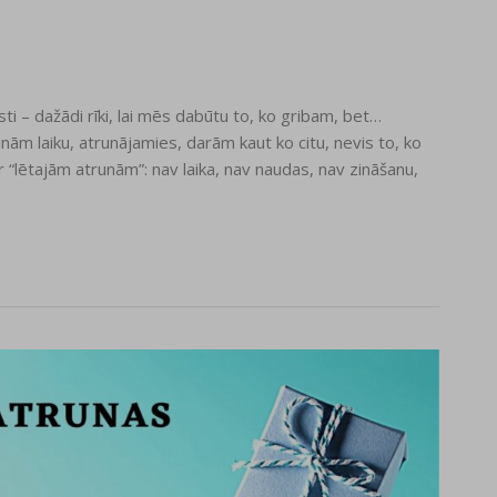
 – dažādi rīki, lai mēs dabūtu to, ko gribam, bet…
nām laiku, atrunājamies, darām kaut ko citu, nevis to, ko
 “lētajām atrunām”: nav laika, nav naudas, nav zināšanu,