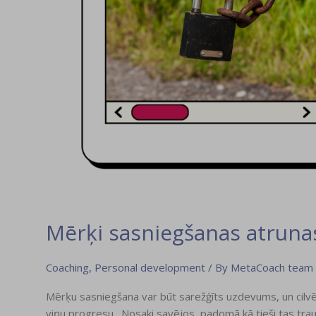
Mērķi sasniegšanas atrunas
Coaching
,
Personal development
/ By
MetaCoach team
Mērķu sasniegšana var būt sarežģīts uzdevums, un cilvēk
viņu progresu. Nosaki savējos, padomā kā tieši tas trau