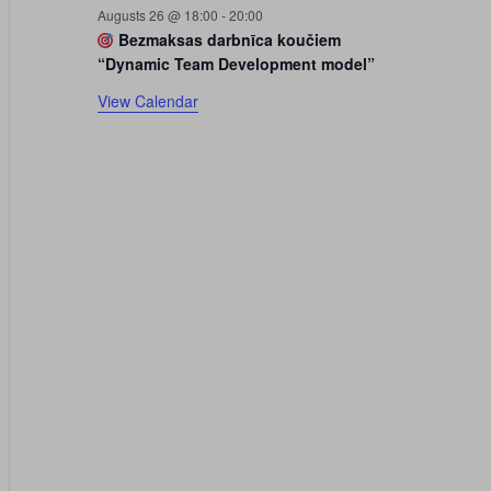
k
Augusts 26 @ 18:00
-
20:00
u
Bezmaksas darbnīca koučiem
“Dynamic Team Development model”
m
i
View Calendar