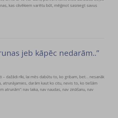
as, kas cilvēkiem varētu būt, mēģinot sasniegt savus
trunas jeb kāpēc nedarām..”
– dažādi rīki, lai mēs dabūtu to, ko gribam, bet… nesanāk
, atrunājamies, darām kaut ko citu, nevis to, ko tiešām
ām atrunām”: nav laika, nav naudas, nav zināšanu, nav