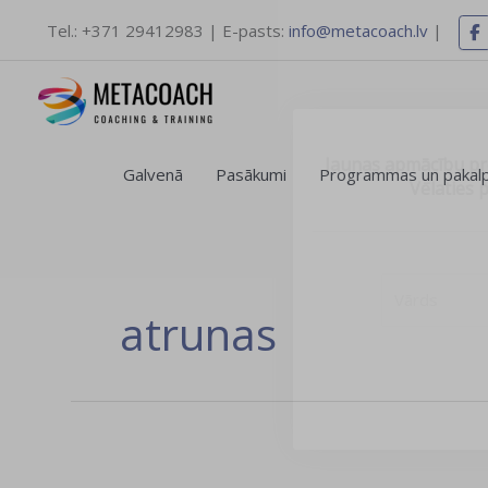
Skip
Tel.: +371 29412983 | E-pasts:
info@metacoach.lv
|
to
content
Jaunas apmācību pro
Galvenā
Pasākumi
Programmas un pakal
Vēlаties 
atrunas
Mērķi
sasniegšanas