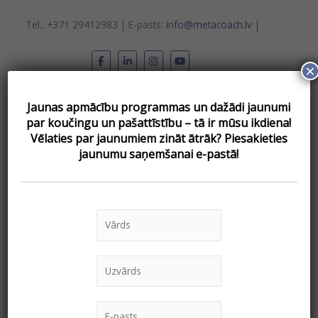
Skip
to
Tel.: +371 29412983 | E-pasts:
info@metacoach.lv
|
content
×
Main
Jaunas apmācību programmas un dažādi jaunumi
Menu
par koučingu un pašattīstību – tā ir mūsu ikdiena!
Vēlаties par jaunumiem zināt ātrāk? Piesakieties
jaunumu saņemšanai e-pastā!