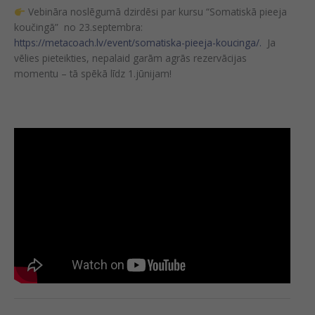
Vebināra noslēgumā dzirdēsi par kursu “Somatiskā pieeja
koučingā” no 23.septembra:
https://metacoach.lv/event/somatiska-pieeja-koucinga/.
Ja
vēlies pieteikties, nepalaid garām agrās rezervācijas
momentu – tā spēkā līdz 1.jūnijam!