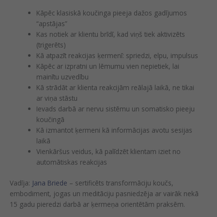
Kāpēc klasiskā koučinga pieeja dažos gadījumos
“apstājas”
Kas notiek ar klientu brīdī, kad viņš tiek aktivizēts
(trigerēts)
Kā atpazīt reakcijas ķermenī: spriedzi, elpu, impulsus
Kāpēc ar izpratni un lēmumu vien nepietiek, lai
mainītu uzvedību
Kā strādāt ar klienta reakcijām reālajā laikā, ne tikai
ar viņa stāstu
Ievads darbā ar nervu sistēmu un somatisko pieeju
koučingā
Kā izmantot ķermeni kā informācijas avotu sesijas
laikā
Vienkāršus veidus, kā palīdzēt klientam iziet no
automātiskas reakcijas
Vadīja:
Jana Briede
– sertificēts transformāciju koučs,
embodiment, jogas un meditāciju pasniedzēja ar vairāk nekā
15 gadu pieredzi darbā ar ķermeņa orientētām praksēm.