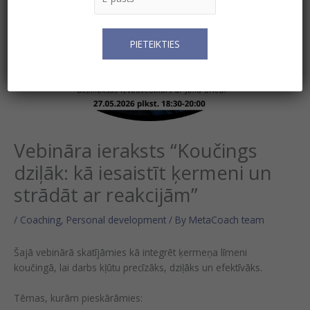
Vebināra ieraksts “Koučings
dziļāk: kā iesaistīt ķermeni un
strādāt ar reakcijām”
/
Coaching
,
Personal development
/ By
MetaCoach team
Šajā vebinārā skatījāmies kā integrēt ķermeņa līmeni
koučingā, lai darbs kļūtu precīzāks, dziļāks un efektīvāks.
Tēmas, kurām pieskārāmies: