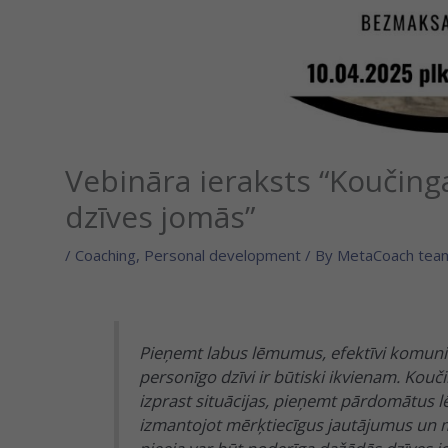
Vebināra ieraksts “Koučing
dzīves jomās”
/
Coaching
,
Personal development
/ By
MetaCoach tea
Pieņemt labus lēmumus, efektīvi komunic
personīgo dzīvi ir būtiski ikvienam. Kouči
izprast situācijas, pieņemt pārdomātus 
izmantojot mērķtiecīgus jautājumus un m