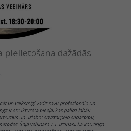
a pielietošana dažādās
m
ēt un veiksmīgi vadīt savu profesionālo un
ngs ir strukturēta pieeja, kas palīdz labāk
lēmumus un uzlabot savstarpējo sadarbību,
etodes. Šajā vebinārā Tu uzzināsi, kā koučinga