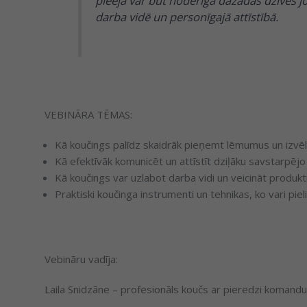
pieeja var būt noderīga dažādās dzīves
darba vidē un personīgajā attīstībā.
VEBINĀRA TĒMAS:
Kā koučings palīdz skaidrāk pieņemt lēmumus un izvēlē
Kā efektīvāk komunicēt un attīstīt dziļāku savstarpējo 
Kā koučings var uzlabot darba vidi un veicināt produktiv
Praktiski koučinga instrumenti un tehnikas, ko vari pieli
Vebināru vadīja:
Laila Snidzāne – profesionāls koučs ar pieredzi komand