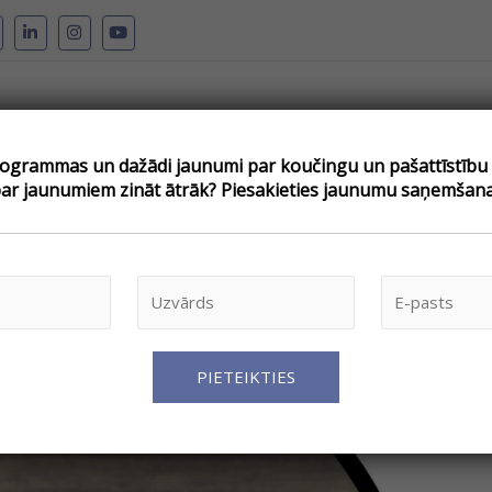
grammas un dažādi jaunumi par koučingu un pašattīstību –
pojumi
Par koučingu
Kouči
Atsauksmes
Blogs
V
par jaunumiem zināt ātrāk? Piesakieties jaunumu saņemšana