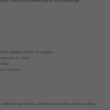
 jomās – lēmumu pieņemšanā, komunikācijā,
ties labākās rīcības stratēģijas.
sapratni ar citiem.
itāti.
etot ikdienā.
u vadībā un apmācībās, MetaCoach mācību centra vadītāja.