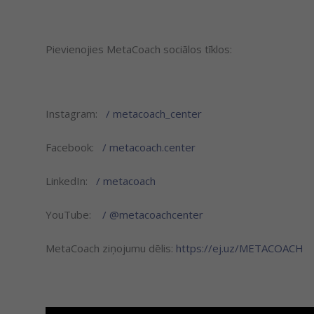
Pievienojies MetaCoach sociālos tīklos:
Instagram:
/ metacoach_center
Facebook:
/ metacoach.center
LinkedIn:
/ metacoach
YouTube:
/ @metacoachcenter
MetaCoach ziņojumu dēlis:
https://ej.uz/METACOACH