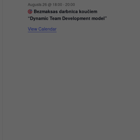
k
Augusts 26 @ 18:00
-
20:00
u
Bezmaksas darbnīca koučiem
“Dynamic Team Development model”
m
i
View Calendar