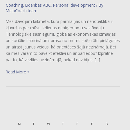
Coaching
,
Līderības ABC
,
Personal development
/ By
MetaCoach team
Mēs dzīvojam laikmetā, kurā pārmaiņas un nenoteiktība ir
kļuvušas par mūsu ikdienas neatņemamu sastāvdaļu.
Tehnoloģiskie sasniegumi, globālās ekonomiskās izmaiņas
un sociālie satricinājumi prasa no mums spēju ātri pielāgoties
un atrast jaunus veidus, kā orientēties šajā nezināmajā. Bet
kā mēs varam to paveikt efektīvi un ar pārliecību? Izpratne
par to, kā virzīties nezināmajā, nekad nav bijusi […]
Read More »
MONDAY
TUESDAY
WEDNESDAY
THURSDAY
FRIDAY
SATURDAY
SUNDAY
M
T
W
T
F
S
S
C