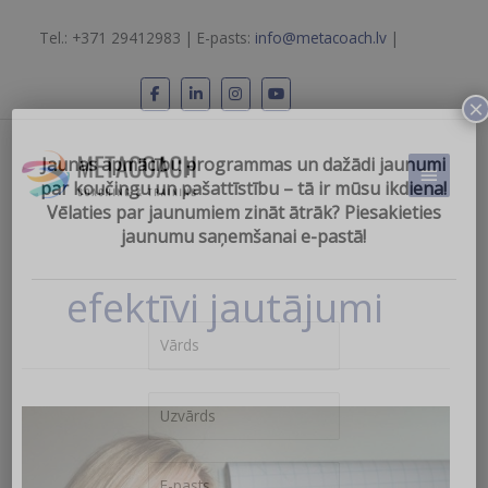
Skip
to
Tel.: +371 29412983 | E-pasts:
info@metacoach.lv
|
content
×
Main
Jaunas apmācību programmas un dažādi jaunumi
Menu
par koučingu un pašattīstību – tā ir mūsu ikdiena!
Vēlаties par jaunumiem zināt ātrāk? Piesakieties
jaunumu saņemšanai e-pastā!
efektīvi jautājumi
Kāpēc
nevajadzētu