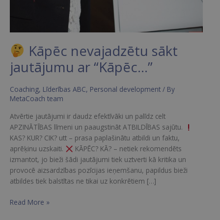
Kāpēc nevajadzētu sākt
jautājumu ar “Kāpēc…”
Coaching
,
Līderības ABC
,
Personal development
/ By
MetaCoach team
Atvērtie jautājumi ir daudz efektīvāki un palīdz celt
APZINĀTĪBAS līmeni un paaugstināt ATBILDĪBAS sajūtu.
KAS? KUR? CIK? utt – prasa paplašinātu atbildi un faktu,
aprēķinu uzskaiti.
KĀPĒC? KĀ? – netiek rekomendēts
izmantot, jo bieži šādi jautājumi tiek uztverti kā kritika un
provocē aizsardzības pozīcijas ieņemšanu, papildus bieži
atbildes tiek balstītas ne tikai uz konkrētiem […]
Read More »