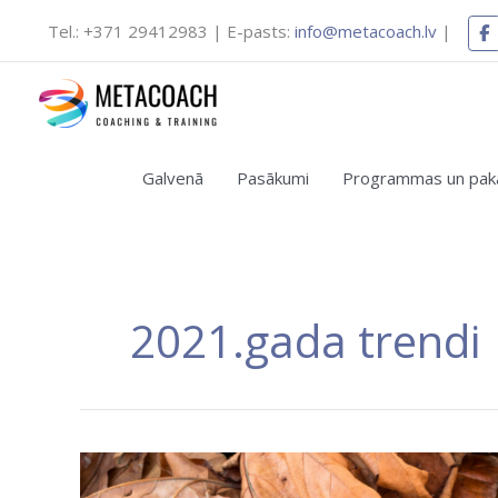
Skip
Tel.: +371 29412983 | E-pasts:
info@metacoach.lv
|
to
content
Jaunas apmācību pro
Galvenā
Pasākumi
Programmas un pakal
Vēlаties 
2021.gada trendi
2021.gada
trends