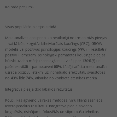
Ko rāda pētījumi?
Visas populārās pieejas strādā
Meta-analīzes apstiprina, ka neatkarīgi no izmantotās pieejas
– vai tā būtu kognitīvi biheiviorālais koučings (CBC), GROW
modelis vai pozitīvās psiholoģijas koučings (PPC) – rezultāti ir
pozitīvi. Piemēram, psiholoģiski pamatotas koučinga pieejas
būtiski uzlabo mērķu sasniegšanu – vidēji par
130%(!!)
un
pašefektivitāti – par aptuveni
60%
. Līdzīgi arī cita meta-analīze
uzrāda pozitīvu ietekmi uz individuālo efektivitāti, svārstoties
no
43% līdz 74%
, atkarībā no konkrētā attīstības mērķa.
Integratīva pieeja dod labākos rezultātus
Kouči, kas apvieno vairākas metodes, viņu klienti sasniedz
ievērojamākus rezultātus. Integratīva pieeja apvieno
kognitīvās, risinājumu fokusētās un stipro pušu tehnikas.