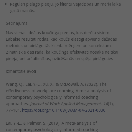
Regulāri pielāgo pieeju, jo klientu vajadzības un mērķi laika
gaitā mainās.
Secinājums
Nav vienas ideālas koučinga pieejas, kas derētu visiem.
Labākie rezultāti rodas, kad koučs elastīgi apvieno dažādas
metodes un pielāgo tās klienta mērķiem un kontekstam.
Zinātniskie dati rāda, ka koučinga efektivitāti nosaka ne tikai
pieeja, bet arī attiecības, uzticēšanās un spēja pielāgoties
Izmantotie avoti
Wang, Q., Lai, Y.-L., Xu, X., & McDowall, A. (2022). The
effectiveness of workplace coaching: A meta-analysis of
contemporary psychologically informed coaching
approaches.
Journal of Work-Applied Management, 14
(1),
77–101.
https://doi.org/10.1108/JWAM-04-2021-0030
Lai, Y.-L., & Palmer, S. (2019). A meta-analysis of
contemporary psychologically informed coaching