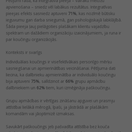
Pētījumi rāda, ka integratīva pieeja – vairāku metožu
apvienošana – sniedz vēl labākus rezultātus. Integratīvas
pieejas efekts sasniedz aptuveni
71%
, kas nozīmē būtisku
ieguvumu gan darba sniegumā, gan psiholoģiskajā labklājībā.
Šāda pieeja ļauj pielāgoties plašākam klientu vajadzību
spektram un dažādiem organizāciju izaicinājumiem, ja runa ir
par koučingu organizācijās.
Konteksts ir svarīgs
Individuālais koučings ir visefektīvākais personīgo mērķu
sasniegšanai un apmierinātības veicināšanai. Pētījuma dati
liecina, ka dalībnieku apmierinātība ar individuālo koučingu
bija aptuveni
75%
, salīdzinot ar
66%
grupu apmācību
dalībniekiem un
62%
tiem, kuri izmēģināja paškoučingu.
Grupu apmācības ir vērtīgas zināšanu apguvei un prasmju
attīstībai lielākā mērogā, īpaši, ja jāstrādā ar plašākām
komandām vai jāoptimizē izmaksas.
Savukārt paškoučings jeb pašvadīta attīstība bez kouča