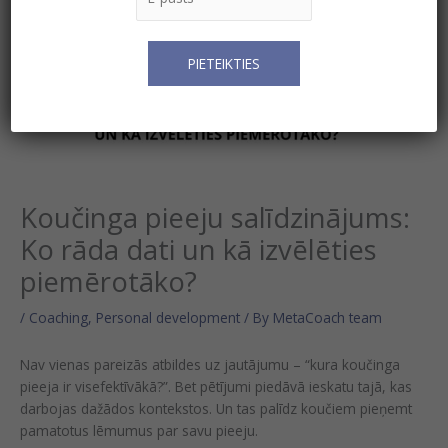
Koučinga pieeju salīdzinājums:
Ko rāda dati un kā izvēlēties
piemērotāko?
/
Coaching
,
Personal development
/ By
MetaCoach team
Nav vienas pareizās atbildes uz jautājumu – “kura koučinga
pieeja ir visefektīvākā?”. Bet pētījumi piedāvā ieskatu tajā, kas
darbojas dažādos kontekstos. Un tas palīdz koučiem pieņemt
pamatotus lēmumus par savu pieeju.