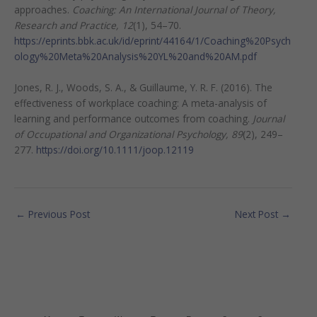
approaches.
Coaching: An International Journal of Theory,
Research and Practice, 12
(1), 54–70.
https://eprints.bbk.ac.uk/id/eprint/44164/1/Coaching%20Psych
ology%20Meta%20Analysis%20YL%20and%20AM.pdf
Jones, R. J., Woods, S. A., & Guillaume, Y. R. F. (2016). The
effectiveness of workplace coaching: A meta-analysis of
learning and performance outcomes from coaching.
Journal
of Occupational and Organizational Psychology, 89
(2), 249–
277.
https://doi.org/10.1111/joop.12119
←
Previous Post
Next Post
→
MONDAY
TUESDAY
WEDNESDAY
THURSDAY
FRIDAY
SATURDAY
SUNDAY