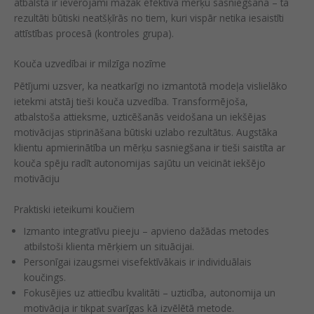
atbalsta ir ievērojami mazāk efektīva mērķu sasniegšanā – tā
rezultāti būtiski neatšķīrās no tiem, kuri vispār netika iesaistīti
attīstības procesā (kontroles grupa).
Kouča uzvedībai ir milzīga nozīme
Pētījumi uzsver, ka neatkarīgi no izmantotā modeļa vislielāko
ietekmi atstāj tieši kouča uzvedība. Transformējoša,
atbalstoša attieksme, uzticēšanās veidošana un iekšējas
motivācijas stiprināšana būtiski uzlabo rezultātus. Augstāka
klientu apmierinātība un mērķu sasniegšana ir tieši saistīta ar
kouča spēju radīt autonomijas sajūtu un veicināt iekšējo
motivāciju
Praktiski ieteikumi koučiem
Izmanto integratīvu pieeju – apvieno dažādas metodes
atbilstoši klienta mērķiem un situācijai.
Personīgai izaugsmei visefektīvākais ir individuālais
koučings.
Fokusējies uz attiecību kvalitāti – uzticība, autonomija un
motivācija ir tikpat svarīgas kā izvēlētā metode.