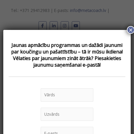
Skip
to
Tel.: +371 29412983 | E-pasts:
info@metacoach.lv
|
content
×
Main
Jaunas apmācību programmas un dažādi jaunumi
Menu
par koučingu un pašattīstību – tā ir mūsu ikdiena!
Vēlаties par jaunumiem zināt ātrāk? Piesakieties
jaunumu saņemšanai e-pastā!