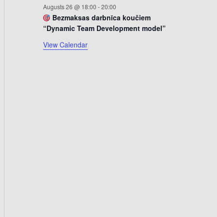
k
Augusts 26 @ 18:00
-
20:00
u
Bezmaksas darbnīca koučiem
“Dynamic Team Development model”
m
i
View Calendar