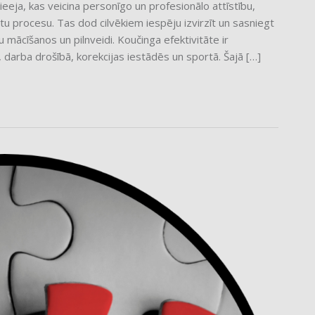
eeja, kas veicina personīgo un profesionālo attīstību,
u procesu. Tas dod cilvēkiem iespēju izvirzīt un sasniegt
mācīšanos un pilnveidi. Koučinga efektivitāte ir
arba drošībā, korekcijas iestādēs un sportā. Šajā […]