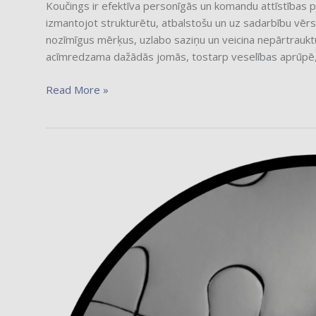
Koučings ir efektīva personīgās un komandu attīstības pi
izmantojot strukturētu, atbalstošu un uz sadarbību vērst
nozīmīgus mērķus, uzlabo saziņu un veicina nepārtrauktu 
acīmredzama dažādās jomās, tostarp veselības aprūpē, d
Read More »
Vebināra
ieraksts
“Koučinga
vērtība:
Rezultāti,
ROI
un
tirgus
tendences”