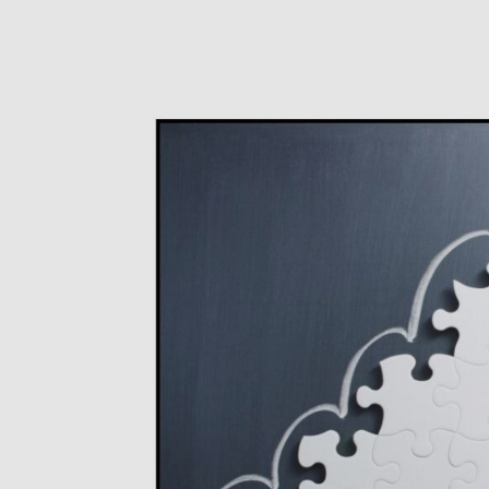
Uz
mērķi
vērsta
attīstība
dažādās
dzīves
jomās