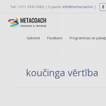
Skip
Tel.: +371 29412983 | E-pasts:
info@metacoach.lv
|
to
content
Jaunas apmācību pro
Galvenā
Pasākumi
Programmas un pakal
Vēlаties 
koučinga vērtība
Koučinga
spēks: