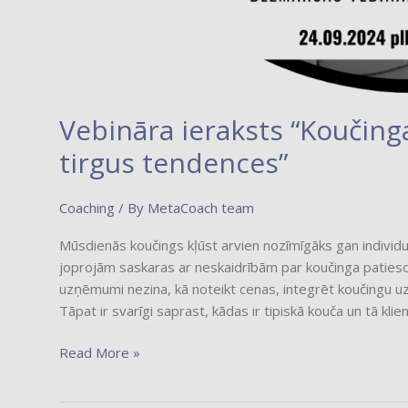
Vebināra ieraksts “Koučinga
tirgus tendences”
Coaching
/ By
MetaCoach team
Mūsdienās koučings kļūst arvien nozīmīgāks gan individ
joprojām saskaras ar neskaidrībām par koučinga patieso v
uzņēmumi nezina, kā noteikt cenas, integrēt koučingu uz
Tāpat ir svarīgi saprast, kādas ir tipiskā kouča un tā klie
Read More »