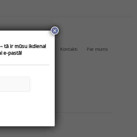
×
 tā ir mūsu ikdiena!
eikals
Telpu noma
Kontakti
Par mums
i e-pastā!