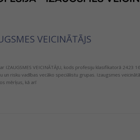
ZAUGSMES VEICINĀTĀJS
ar IZAUGSMES VEICINĀTĀJU, kods profesiju klasifikatorā 2423 16. Jā
mu un risku vadības vecāko speciālistu grupas. Izaugsmes veicinā
los mērķus, kā arī