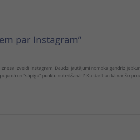
em par Instagram”
iznesa izveidi Instagram. Daudzi jautājumi nomoka gandrīz jebkur
opojumā un “sāpīgo” punktu noteikšanā! ? Ko darīt un kā var šo proc