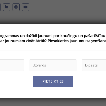
grammas un dažādi jaunumi par koučingu un pašattīstību –
pojumi
Par koučingu
Kouči
Atsauksmes
Blogs
V
par jaunumiem zināt ātrāk? Piesakieties jaunumu saņemšana