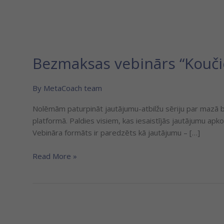
Bezmaksas vebinārs “Kouči
By
MetaCoach team
Nolēmām paturpināt jautājumu-atbilžu sēriju par mazā b
platformā. Paldies visiem, kas iesaistījās jautājumu apk
Vebināra formāts ir paredzēts kā jautājumu – […]
Read More »
Koučings
kā