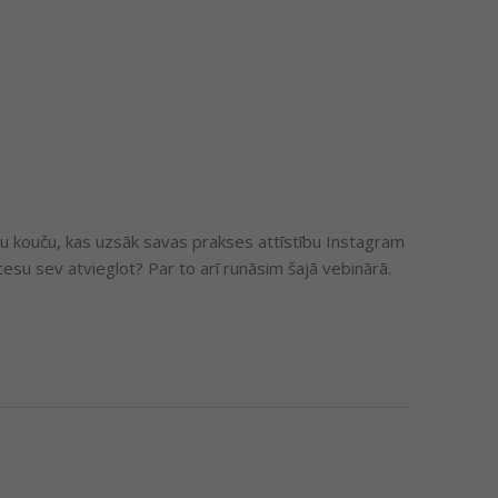
u kouču, kas uzsāk savas prakses attīstību Instagram
esu sev atvieglot? Par to arī runāsim šajā vebinārā.