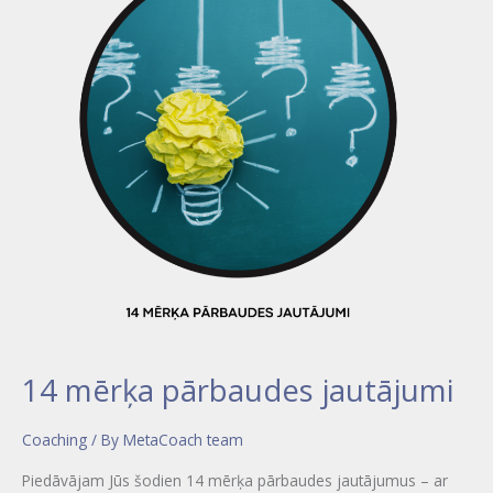
jautājumi
14 mērķa pārbaudes jautājumi
Coaching
/ By
MetaCoach team
Piedāvājam Jūs šodien 14 mērķa pārbaudes jautājumus – ar