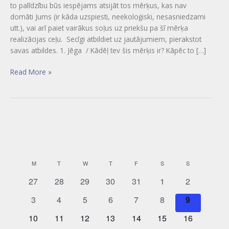
to palīdzību būs iespējams atsijāt tos mērķus, kas nav
domāti Jums (ir kāda uzspiesti, neekoloģiski, nesasniedzami
utt.), vai arī paiet vairākus soļus uz priekšu pa šī mērķa
realizācijas ceļu. Secīgi atbildiet uz jautājumiem, pierakstot
savas atbildes. 1. Jēga / Kādēļ tev šis mērķis ir? Kāpēc to […]
Read More »
MONDAY
TUESDAY
WEDNESDAY
THURSDAY
FRIDAY
SATURDAY
SUNDAY
M
T
W
T
F
S
S
C
a
0
0
0
0
0
0
0
27
28
29
30
31
1
2
e
e
e
e
e
e
e
l
0
0
0
0
0
0
0
3
4
5
6
7
8
9
v
v
v
v
v
v
v
e
e
e
e
e
e
e
e
e
0
e
0
e
0
e
0
e
0
0
e
0
e
10
11
12
13
14
15
16
n
v
v
v
v
v
v
v