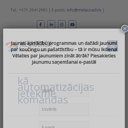
Skip
to
Tel.: +371 29412983 | E-pasts:
info@metacoach.lv
|
content
×
Main
Jaunas apmācību programmas un dažādi jaunumi
Menu
par koučingu un pašattīstību – tā ir mūsu ikdiena!
Vēlаties par jaunumiem zināt ātrāk? Piesakieties
jaunumu saņemšanai e-pastā!
kā
automatizācijas
ietekmē
komandas