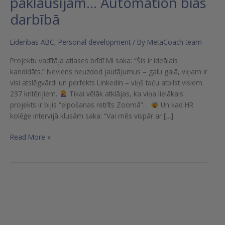
paklausījām… Automation bias
darbībā
Līderības ABC
,
Personal development
/ By
MetaCoach team
Projektu vadītāja atlases brīdī MI saka: “Šis ir ideālais
kandidāts.” Neviens neuzdod jautājumus – galu galā, viņam ir
visi atslēgvārdi un perfekts LinkedIn – viņš taču atbilst visiem
237 kritērijiem.
Tikai vēlāk atklājas, ka viņa lielākais
projekts ir bijis “elpošanas retrīts Zoomā”…
Un kad HR
kolēģe intervijā klusām saka: “Vai mēs vispār ar […]
Read More »
MONDAY
TUESDAY
WEDNESDAY
THURSDAY
FRIDAY
SATURDAY
SUNDAY