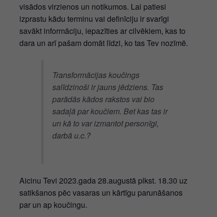
visādos virzienos un notikumos. Lai patiesi
izprastu kādu terminu vai definīciju ir svarīgi
savākt informāciju, iepazīties ar cilvēkiem, kas to
dara un arī pašam domāt līdzi, ko tas Tev nozīmē.
Transformācijas koučings
salīdzinoši ir jauns jēdziens. Tas
parādās kādos rakstos vai bio
sadaļā par koučiem. Bet kas tas ir
un kā to var izmantot personīgi,
darbā u.c.?
Aicinu Tevi 2023.gada 28.augustā plkst. 18.30 uz
satikšanos pēc vasaras un kārtīgu parunāšanos
par un ap koučingu.