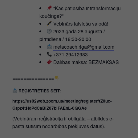
“Kas patiesībā ir transformāciju
koučings?”
Vebinārs latviešu valodā!
2023.gada 28.augustā /
pirmdiena / 18:30-20:00
metacoach.riga@gmail.com
+371 29412983
Dalības maksa: BEZMAKSAS
===============
REĢISTRĒTIES ŠEIT:
https://us02web.zoom.us/meeting/register/tZ0uc-
Gtpz4tHdPdCaBlZ07bIFAEnL-0QGAe
(Vebināram reģistrācija ir obligāta – atbildes e-
pastā sūtīsim nodarbības piekļuves datus).