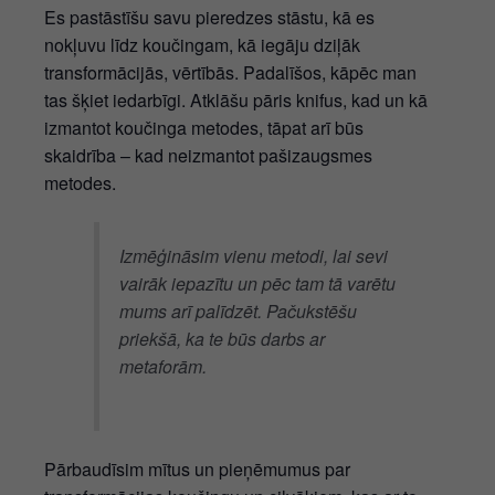
Es pastāstīšu savu pieredzes stāstu, kā es
nokļuvu līdz koučingam, kā iegāju dziļāk
transformācijās, vērtībās. Padalīšos, kāpēc man
tas šķiet iedarbīgi. Atklāšu pāris knifus, kad un kā
izmantot koučinga metodes, tāpat arī būs
skaidrība – kad neizmantot pašizaugsmes
metodes.
Izmēģināsim vienu metodi, lai sevi
vairāk iepazītu un pēc tam tā varētu
mums arī palīdzēt. Pačukstēšu
priekšā, ka te būs darbs ar
metaforām.
Pārbaudīsim mītus un pieņēmumus par