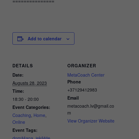
===============
Add to calendar
DETAILS
ORGANIZER
Date:
MetaCoach Center
Phone
Augusts 28, 2023
+37129412983
Time:
Email
18:30 - 20:00
metacoach.lv@gmail.co
Event Categories:
m
Coaching
,
Home
,
View Organizer Website
Online
Event Tags:
domāšana
,
iekšējie