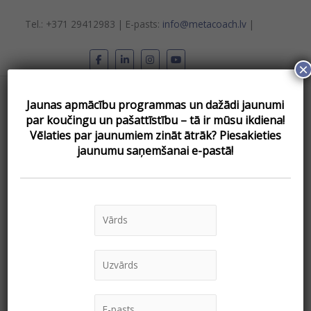
Skip
to
Tel.: +371 29412983 | E-pasts:
info@metacoach.lv
|
content
×
Main
Jaunas apmācību programmas un dažādi jaunumi
Menu
par koučingu un pašattīstību – tā ir mūsu ikdiena!
Vēlаties par jaunumiem zināt ātrāk? Piesakieties
jaunumu saņemšanai e-pastā!
« Visi Pasākumi
This event has passed.
Bezmaksas vebinārs “Kas
patiesībā ir transformāciju
koučings?”