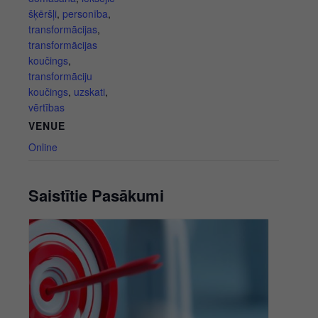
šķēršļi
,
personība
,
transformācijas
,
transformācijas
koučings
,
transformāciju
koučings
,
uzskati
,
vērtības
VENUE
Online
Saistītie Pasākumi