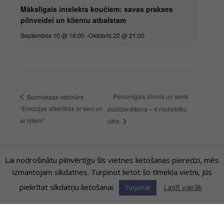
Mākslīgais intelekts koučiem: savas prakses
pilnveidei un klientu atbalstam
Septembris 10 @ 18:00
-
Oktobris 22 @ 21:00
Personīgais zīmols un sevis
Bezmaksas vebinārs
“Emocijas attiecībās ar sevi un
pozicionēšana – 4 nodarbību
ar citiem”
cikls
Lai nodrošinātu pilnvērtīgu šīs vietnes lietošanas pieredzi, mēs
izmantojam sīkdatnes. Turpinot lietot šo tīmekļa vietni, Jūs
piekrītat sīkdatņu lietošanai.
Lasīt vairāk
Turpināt
Copyright © 2026
MetaCoach
| Powered by
MetaCoach
|
Privātuma Politika
|
Preču un pakalpojumu pirkšanas