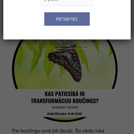
Augusts 28, 2023 @ 18:30
-
20:00
Par koučingu runā ļoti daudz. Šo vārdu loka