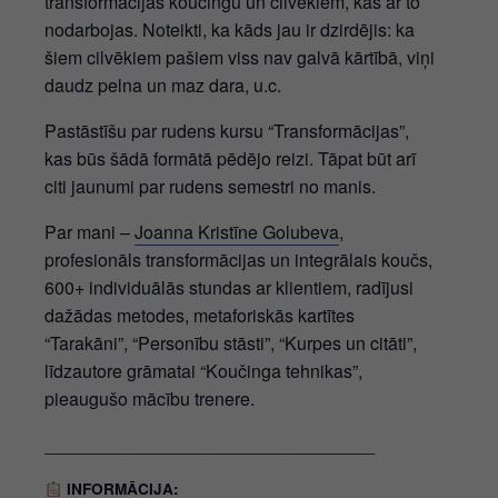
transformācijas koučingu un cilvēkiem, kas ar to
nodarbojas. Noteikti, ka kāds jau ir dzirdējis: ka
šiem cilvēkiem pašiem viss nav galvā kārtībā, viņi
daudz pelna un maz dara, u.c.
Pastāstīšu par rudens kursu “Transformācijas”,
kas būs šādā formātā pēdējo reizi. Tāpat būt arī
citi jaunumi par rudens semestri no manis.
Par mani –
Joanna Kristīne Golubeva
,
profesionāls transformācijas un integrālais koučs,
600+ individuālās stundas ar klientiem, radījusi
dažādas metodes, metaforiskās kartītes
“Tarakāni”, “Personību stāsti”, “Kurpes un citāti”,
līdzautore grāmatai “Koučinga tehnikas”,
pieaugušo mācību trenere.
_________________________________
INFORMĀCIJA: