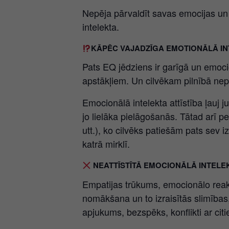
Nepēja pārvaldīt savas emocijas un s
intelekta.
KĀPĒC VAJADZĪGA EMOTIONĀLĀ I
Pats EQ jēdziens ir garīgā un emoci
apstākļiem. Un cilvēkam pilnībā nepi
Emocionālā intelekta attīstība ļauj ju
jo lielāka pielāgošanās. Tātad arī p
utt.), ko cilvēks patiešām pats sev iz
katrā mirklī.
NEATTĪSTĪTĀ EMOCIONĀLĀ INTELE
Empatijas trūkums, emocionālo reakc
nomākšana un to izraisītās slimības, 
apjukums, bezspēks, konflikti ar cit