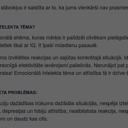
tāvokļus ir saistīta ar to, ka jums vienkārši nav prasmes
NTELEKTA TĒMA?
onālā shēma, kuras mērķis ir palīdzēt cilvēkam pielāgoti
etiek tikai ar IQ. It īpaši mūsdienu pasaulē.
ms izvēlēties reakcijas un sajūtas konkrētajā situācijā. Ide
ersonīgā efektivitāte ievērojami palielinās. Nerunājot pat
raisa! Emocionālā intelekta tēma un attīstība tā ir dzīve š
KTA PROBLĒMAS:
iju dažādības trūkums dažādās situācijās, nespēja izte
depresijas un fobiju attīstība, neatbilstoša reakcija, nes
iem un daudz kas cits.