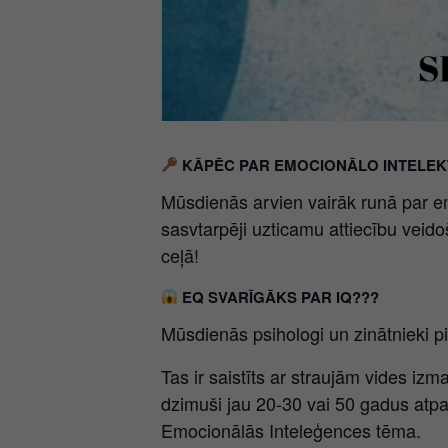
KĀPĒC PAR EMOCIONĀLO INTELEK
Mūsdienās arvien vairāk runā par emo
sasvtarpēji uzticamu attiecību veido
ceļā!
EQ SVARĪGĀKS PAR IQ???
Mūsdienās psihologi un zinātnieki pi
Tas ir saistīts ar straujām vides iz
dzimuši jau 20-30 vai 50 gadus atpak
Emocionālās Inteleģences tēma.