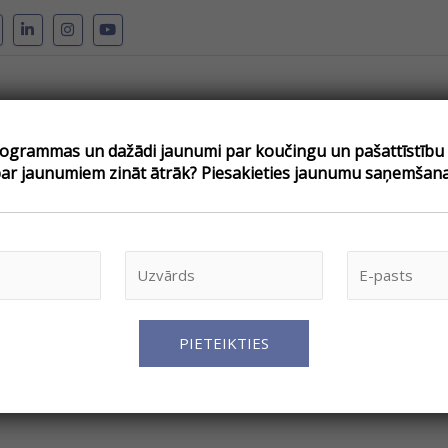
grammas un dažādi jaunumi par koučingu un pašattīstību –
pojumi
Par koučingu
Kouči
Atsauksmes
Blogs
V
par jaunumiem zināt ātrāk? Piesakieties jaunumu saņemšana
ntelekts – emociju pā