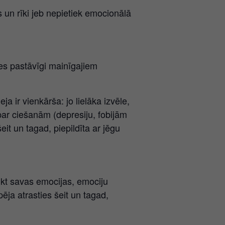
 un rīki jeb nepietiek emocionālā
es pastāvīgi mainīgajiem
ja ir vienkārša: jo lielāka izvēle,
 par ciešanām (depresiju, fobijām
eit un tagad, piepildīta ar jēgu
ikt savas emocijas, emociju
pēja atrasties šeit un tagad,