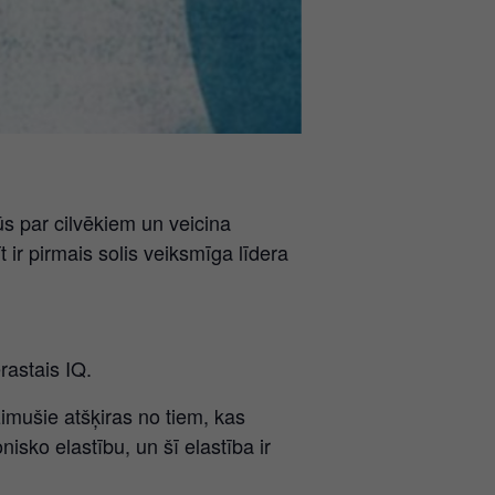
ūs par cilvēkiem un veicina
 ir pirmais solis veiksmīga līdera
rastais IQ.
zimušie atšķiras no tiem, kas
sko elastību, un šī elastība ir