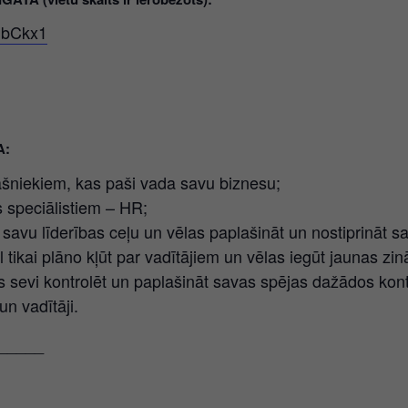
HbCkx1
A:
niekiem, kas paši vada savu biznesu;
 speciālistiem – HR;
i savu līderības ceļu un vēlas paplašināt un nostiprināt 
 tikai plāno kļūt par vadītājiem un vēlas iegūt jaunas z
s sevi kontrolēt un paplašināt savas spējas dažādos kont
un vadītāji.
_____