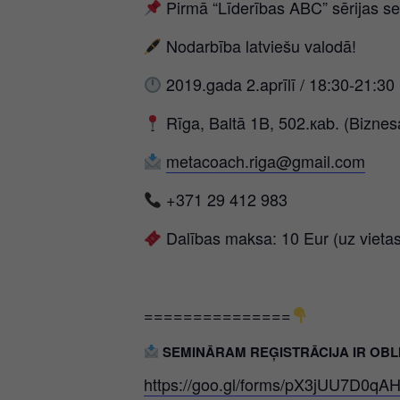
Pirmā “Līderības ABC” sērijas se
Nodarbība latviešu valodā!
2019.gada 2.aprīlī / 18:30-21:30
Rīga, Baltā 1B, 502.каb. (Biznes
metacoach.riga@gmail.com
+371 29 412 983
Dalības maksa: 10 Eur (uz vietas
===============
SEMINĀRAM REĢISTRĀCIJA IR OBLIGĀTA
https://goo.gl/forms/pX3jUU7D0qA