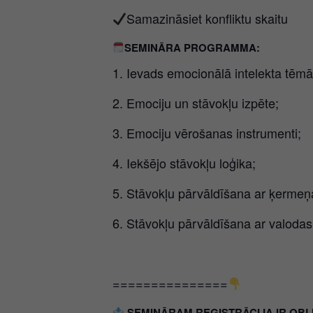
Samazināsiet konfliktu skaitu
SEMINĀRA PROGRAMMA:
1. Ievads emocionālā intelekta tēmā
2. Emociju un stāvokļu izpēte;
3. Emociju vērošanas instrumenti;
4. Iekšējo stāvokļu loģika;
5. Stāvokļu pārvāldīšana ar ķermeņa
6. Stāvokļu pārvāldīšana ar valodas
===============
SEMINĀRAM REĢISTRĀCIJA IR OBLIGĀTA