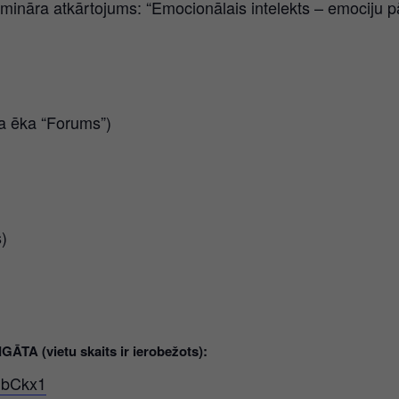
mināra atkārtojums: “Emocionālais intelekts – emociju p
a ēka “Forums”)
)
 (vietu skaits ir ierobežots):
HbCkx1