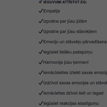
IEGUVUMI ATTĪSTOT EQ:
Empatija
Izpratne par jūsu jūtām
Izpratne par jūsu stāvokļiem
Emociju un stāvokļu pārvadīšana
Iegūsiet lielāku pašapziņu
Harmonija jūsu ķermenī
Iemācīsieties izteikt savas emoci
Izdzīvot savas emocijas un stāvo
Iemācieties dzīvot šeit un tagad
Iegūsiet reakcijas elastīgumu