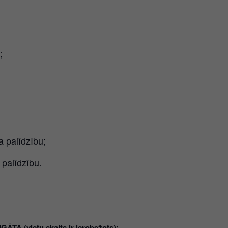
;
 palīdzību;
 palīdzību.
 (vietu skaits ir ierobežots):