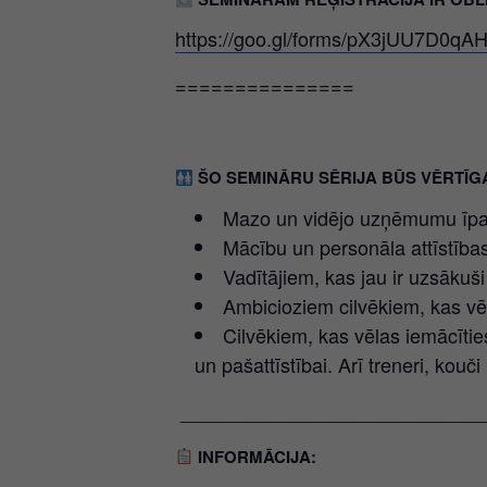
https://goo.gl/forms/pX3jUU7D0qA
===============
ŠO SEMINĀRU SĒRIJA BŪS VĒRTĪG
Mazo un vidējo uzņēmumu īpaš
Mācību un personāla attīstības
Vadītājiem, kas jau ir uzsākuš
Ambicioziem cilvēkiem, kas vēl
Cilvēkiem, kas vēlas iemācītie
un pašattīstībai. Arī treneri, kouči 
____________________________
INFORMĀCIJA: