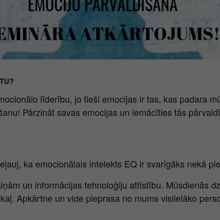
TU?
cionālo līderību, jo tieši emocijas ir tas, kas padara m
šanu! Pārzināt savas emocijas un iemācīties tās pārvaldīt
eļauj, ka emocionālais intelekts EQ ir svarīgāks nekā pie
maiņām un informācijas tehnoloģiju attīstību. Mūsdienās d
aļ. Apkārtne un vide pieprasa no mums vislielāko personi