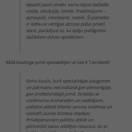
iepazīti jauni cilvēki, esmu bijusi dažādās
vietās, situācijās, lomās. Piedzīvojumi –
aizraujoši, interesanti, radoši. Šī pieredze
ir iedevusi vērtīgas atziņas pašai priekš
sevis, parādījusi to, ka spēju pielāgoties
dažādiem dzīves apstākļiem.
Kādā koučinga jomā specializējies un kas ir Tavi klienti?
Esmu koučs, kurš specializējas izaugsmes
un pārmaiņu veicināšanā gan personīgajā,
gan profesionālajā jomā. Strādāju ar
uzņēmumu komandām un vadītājiem,
palīdzot attīstīt klientu servisa sistēmas un
saskatīt jaunas biznesa iespējas.
Privātpersonām palīdzu atklāt un
pilnveidot savus iekšējos resursus, lai ar