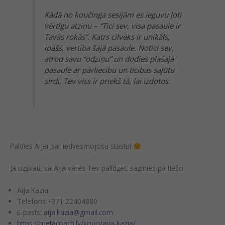
Kādā no koučinga sesijām es ieguvu ļoti
vērtīgu atziņu – “Tici sev, visa pasaule ir
Tavās rokās”. Katrs cilvēks ir unikāls,
īpašs, vērtība šajā pasaulē. Notici sev,
atrod savu “odziņu” un dodies plašajā
pasaulē ar pārliecību un ticības sajūtu
sirdī, Tev viss ir priekš tā, lai izdotos.
Paldies Aijai par iedvesmojošu stāstu!
Ja uzskati, ka Aija varēs Tev palīdzēt, sazinies pa tiešo:
Aija Kazia
Telefons:+371 22404880
E-pasts:
aija.kazia@gmail.com
https://metacoach.lv/kouci/aija-kazia/