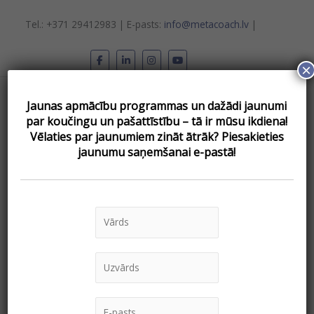
Skip
to
Tel.: +371 29412983 | E-pasts:
info@metacoach.lv
|
content
×
Main
Jaunas apmācību programmas un dažādi jaunumi
Menu
par koučingu un pašattīstību – tā ir mūsu ikdiena!
Vēlаties par jaunumiem zināt ātrāk? Piesakieties
jaunumu saņemšanai e-pastā!