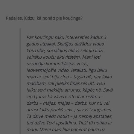
Padalies, lūdzu, kā nonāci pie koučinga?
Par koučingu sāku interesēties kādus 3
gadus atpakaļ. Skatījos dažādus video
YouTube, sociālajos tīklos sekoju līdzi
vairāku kouču aktivitātēm. Mani ļoti
uzrunāja komunikācijas veids,
iedvesmojošie video, ieraksti. Ilgu laiku
man ar sevi bija cīņa – tagad nē, nav laika
mācībām, vai pietiks finanses utt. Visu
laiku sevī meklēju atrunas, kāpēc nē. Savā
ziņā jutos kā vāvere ritenī ar režīmu –
darbs – mājas, mājas – darbs, kur nu vēl
atrast laiku priekš sevis, savas izaugsmes.
Tā dzīvē mēdz notikt – ja nespēj apstāties,
tad dzīve Tevi apstādina. Tieši tā notika ar
mani. Dzīve man lika paņemt pauzi uz