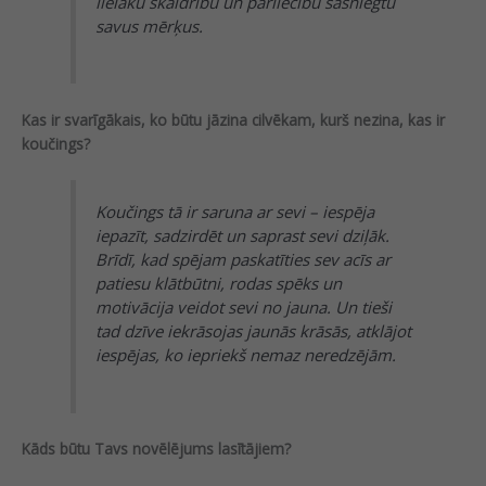
lielāku skaidrību un pārliecību sasniegtu
savus mērķus.
Kas ir svarīgākais, ko būtu jāzina cilvēkam, kurš nezina, kas ir
koučings?
Koučings tā ir saruna ar sevi – iespēja
iepazīt, sadzirdēt un saprast sevi dziļāk.
Brīdī, kad spējam paskatīties sev acīs ar
patiesu klātbūtni, rodas spēks un
motivācija veidot sevi no jauna. Un tieši
tad dzīve iekrāsojas jaunās krāsās, atklājot
iespējas, ko iepriekš nemaz neredzējām.
Kāds būtu Tavs novēlējums lasītājiem?