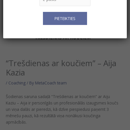
“Trešdienas ar koučiem” – Aija
Kazia
/
Coaching
/ By
MetaCoach team
Šodienas saruna sadaļā “Trešdienas ar koučiem” ar Aiju
Kaziu – Aija ir personīgās un profesionālās izaugsmes koučs
un viņa dalās ar pieredzi, kā dzīve piespiedusi paņemt 3
mēnešu pauzi, kā rezultātā viņa nonākusi koučinga
apmācībās.