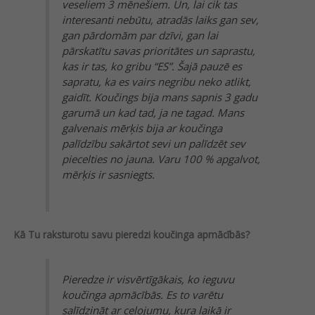
veseliem 3 mēnešiem. Un, lai cik tas
interesanti nebūtu, atradās laiks gan sev,
gan pārdomām par dzīvi, gan lai
pārskatītu savas prioritātes un saprastu,
kas ir tas, ko gribu “ES”. Šajā pauzē es
sapratu, ka es vairs negribu neko atlikt,
gaidīt. Koučings bija mans sapnis 3 gadu
garumā un kad tad, ja ne tagad. Mans
galvenais mērķis bija ar koučinga
palīdzību sakārtot sevi un palīdzēt sev
piecelties no jauna. Varu 100 % apgalvot,
mērķis ir sasniegts.
Kā Tu raksturotu savu pieredzi koučinga apmācībās?
Pieredze ir visvērtīgākais, ko ieguvu
koučinga apmācībās. Es to varētu
salīdzināt ar ceļojumu, kura laikā ir