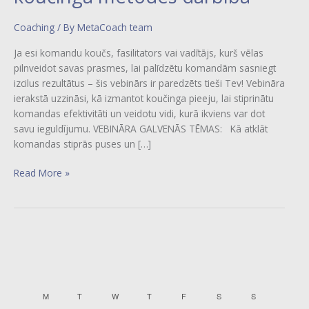
Coaching
/ By
MetaCoach team
Ja esi komandu koučs, fasilitators vai vadītājs, kurš vēlas
pilnveidot savas prasmes, lai palīdzētu komandām sasniegt
izcilus rezultātus – šis vebinārs ir paredzēts tieši Tev! Vebināra
ierakstā uzzināsi, kā izmantot koučinga pieeju, lai stiprinātu
komandas efektivitāti un veidotu vidi, kurā ikviens var dot
savu ieguldījumu. VEBINĀRA GALVENĀS TĒMAS: Kā atklāt
komandas stiprās puses un […]
Read More »
MONDAY
TUESDAY
WEDNESDAY
THURSDAY
FRIDAY
SATURDAY
SUNDAY
M
T
W
T
F
S
S
C