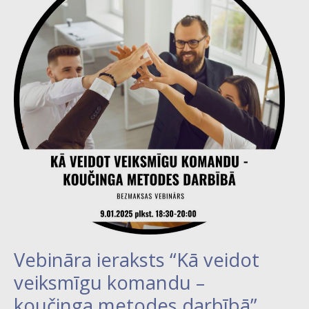
“Kā
veidot
veiksmīgu
komandu
–
koučinga
metodes
darbībā”
Vebināra ieraksts “Kā veidot
veiksmīgu komandu –
koučinga metodes darbībā”