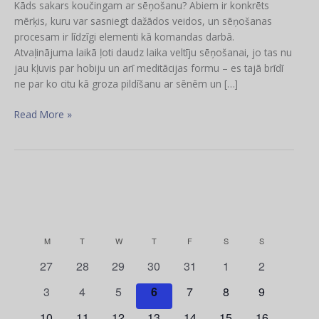
Kāds sakars koučingam ar sēņošanu? Abiem ir konkrēts
mērķis, kuru var sasniegt dažādos veidos, un sēņošanas
procesam ir līdzīgi elementi kā komandas darbā.
Atvaļinājuma laikā ļoti daudz laika veltīju sēņošanai, jo tas nu
jau kļuvis par hobiju un arī meditācijas formu – es tajā brīdī
ne par ko citu kā groza pildīšanu ar sēnēm un […]
Read More »
MONDAY
TUESDAY
WEDNESDAY
THURSDAY
FRIDAY
SATURDAY
SUNDAY
M
T
W
T
F
S
S
C
a
0
0
0
0
0
0
0
27
28
29
30
31
1
2
e
e
e
e
e
e
e
l
0
0
0
0
0
0
0
3
4
5
6
7
8
9
v
v
v
v
v
v
v
e
e
e
e
e
e
e
e
e
0
e
0
e
0
e
0
e
0
0
e
0
e
10
11
12
13
14
15
16