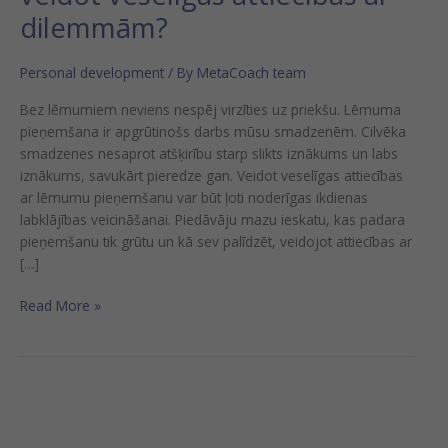
dilemmām?
Personal development
/ By
MetaCoach team
Bez lēmumiem neviens nespēj virzīties uz priekšu. Lēmuma
pieņemšana ir apgrūtinošs darbs mūsu smadzenēm. Cilvēka
smadzenes nesaprot atšķirību starp slikts iznākums un labs
iznākums, savukārt pieredze gan. Veidot veselīgas attiecības
ar lēmumu pieņemšanu var būt ļoti noderīgas ikdienas
labklājības veicināšanai. Piedāvāju mazu ieskatu, kas padara
pieņemšanu tik grūtu un kā sev palīdzēt, veidojot attiecības ar
[…]
Read More »