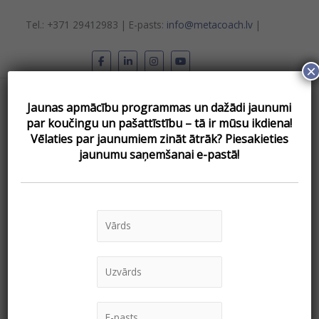
Skip
to
Tel.: +371 29412983 | E-pasts:
info@metacoach.lv
|
content
×
Main
Jaunas apmācību programmas un dažādi jaunumi
Menu
par koučingu un pašattīstību – tā ir mūsu ikdiena!
Vēlаties par jaunumiem zināt ātrāk? Piesakieties
jaunumu saņemšanai e-pastā!
kāpēc pieņemt
lēmumu grūti
Kas
padara