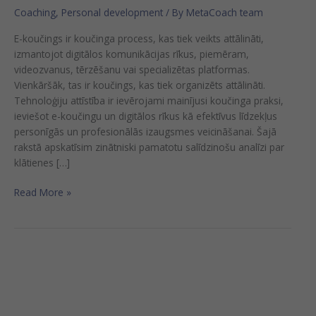
Coaching
,
Personal development
/ By
MetaCoach team
E-koučings ir koučinga process, kas tiek veikts attālināti,
izmantojot digitālos komunikācijas rīkus, piemēram,
videozvanus, tērzēšanu vai specializētas platformas.
Vienkāršāk, tas ir koučings, kas tiek organizēts attālināti.
Tehnoloģiju attīstība ir ievērojami mainījusi koučinga praksi,
ieviešot e-koučingu un digitālos rīkus kā efektīvus līdzekļus
personīgās un profesionālās izaugsmes veicināšanai. Šajā
rakstā apskatīsim zinātniski pamatotu salīdzinošu analīzi par
klātienes […]
Read More »
MONDAY
TUESDAY
WEDNESDAY
THURSDAY
FRIDAY
SATURDAY
SUNDAY