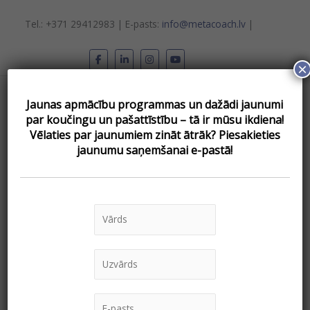
Skip
to
Tel.: +371 29412983 | E-pasts:
info@metacoach.lv
|
content
×
Main
Jaunas apmācību programmas un dažādi jaunumi
Menu
par koučingu un pašattīstību – tā ir mūsu ikdiena!
Vēlаties par jaunumiem zināt ātrāk? Piesakieties
jaunumu saņemšanai e-pastā!
e-koučings
E-
koučings:
salīdzinoša