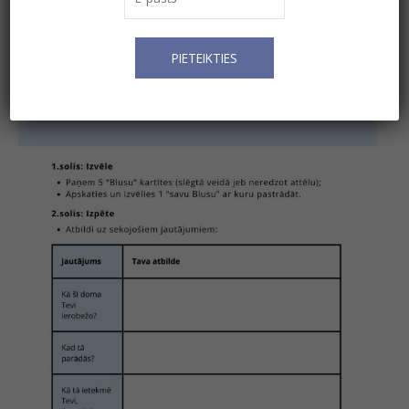
DARBS
AR
BLUSU
-
DARBA
LAPA
quantity