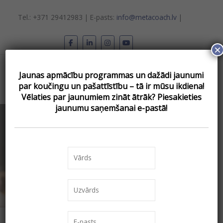
Skip
to
Tel.: +371 29412983 | E-pasts:
info@metacoach.lv
|
content
×
Main
Jaunas apmācību programmas un dažādi jaunumi
Menu
par koučingu un pašattīstību – tā ir mūsu ikdiena!
Vēlаties par jaunumiem zināt ātrāk? Piesakieties
jaunumu saņemšanai e-pastā!
DARBS AR
Mājas
»
Darba Lapas
»
BLUSU -
DARBS AR BLUSU – DARBA
LAPA
DARBA LAPA