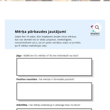
MĒRĶA
PĀRBAUDES
JAUTĀJUMI
-
DARBA
LAPA
quantity