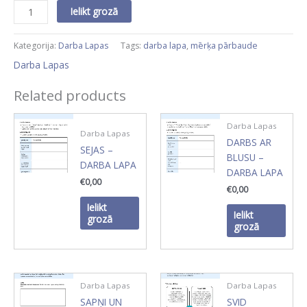
Kategorija:
Darba Lapas
Tags:
darba lapa
,
mērķa pārbaude
Darba Lapas
Related products
Darba Lapas
Darba Lapas
DARBS AR
SEJAS –
BLUSU –
DARBA LAPA
DARBA LAPA
€
0,00
€
0,00
Ielikt
Ielikt
grozā
grozā
Darba Lapas
Darba Lapas
SAPŅI UN
SVID
MĒRĶI –
ANALĪZE –