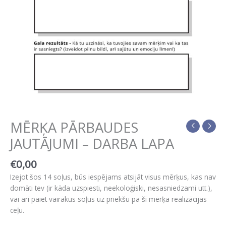
MĒRĶA PĀRBAUDES
JAUTĀJUMI – DARBA LAPA
€
0,00
Izejot šos 14 soļus, būs iespējams atsijāt visus mērķus, kas
nav domāti tev (ir kāda uzspiesti, neekoloģiski,
nesasniedzami utt.), vai arī paiet vairākus soļus uz priekšu pa
šī mērķa realizācijas ceļu.
Ielikt grozā