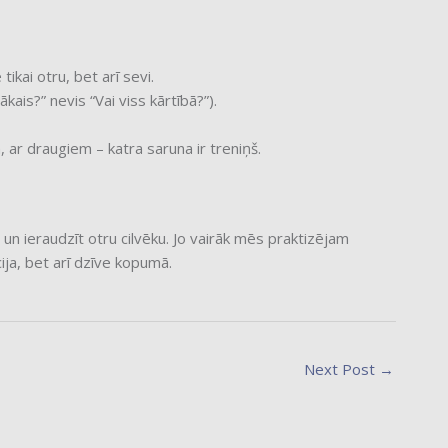
ikai otru, bet arī sevi.
kais?” nevis “Vai viss kārtībā?”).
ā, ar draugiem – katra saruna ir treniņš.
 un ieraudzīt otru cilvēku. Jo vairāk mēs praktizējam
cija, bet arī dzīve kopumā.
Next Post
→