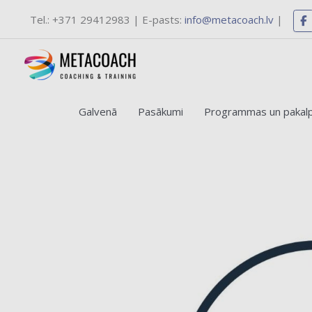
Skip
Tel.: +371 29412983 | E-pasts:
info@metacoach.lv
|
to
content
Jaunas apmācību pro
Galvenā
Pasākumi
Programmas un pakal
Vēlаties 