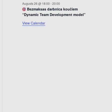
k
Augusts 26 @ 18:00
-
20:00
u
Bezmaksas darbnīca koučiem
“Dynamic Team Development model”
m
i
View Calendar