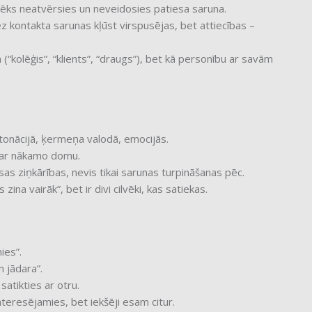
lvēks neatvērsies un neveidosies patiesa saruna.
z kontakta sarunas kļūst virspusējas, bet attiecības –
(“kolēģis”, “klients”, “draugs”), bet kā personību ar savām
intonācijā, ķermeņa valodā, emocijās.
s ar nākamo domu.
as ziņkārības, nevis tikai sarunas turpināšanas pēc.
zina vairāk”, bet ir divi cilvēki, kas satiekas.
ies”.
 jādara”.
satikties ar otru.
nteresējamies, bet iekšēji esam citur.