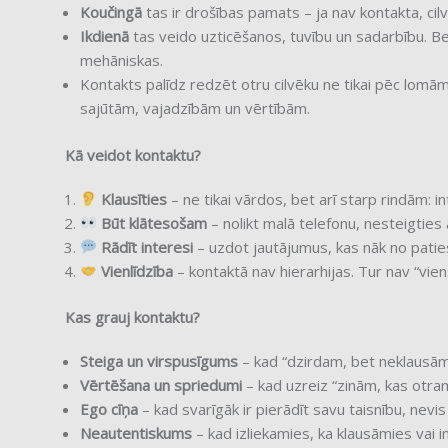
Koučingā
tas ir drošības pamats – ja nav kontakta, ci
Ikdienā
tas veido uzticēšanos, tuvību un sadarbību. Be
mehāniskas.
Kontakts palīdz redzēt otru cilvēku ne tikai pēc lomām 
sajūtām, vajadzībām un vērtībām.
Kā veidot kontaktu?
Klausīties
– ne tikai vārdos, bet arī starp rindām: 
Būt klātesošam
– nolikt malā telefonu, nesteigtie
Rādīt interesi
– uzdot jautājumus, kas nāk no paties
Vienlīdzība
– kontaktā nav hierarhijas. Tur nav “viens 
Kas grauj kontaktu?
Steiga un virspusīgums
– kad “dzirdam, bet neklausām
Vērtēšana un spriedumi
– kad uzreiz “zinām, kas otram
Ego cīņa
– kad svarīgāk ir pierādīt savu taisnību, nevis 
Neautentiskums
– kad izliekamies, ka klausāmies vai i