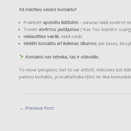
Kā mācīties veidot kontaktu?
Praktizēt
apzinātu klātbūtni
– sarunas laikā novērot ne t
Trenēt
atvērtos jautājumus
(“Kas Tev šobrīd ir svarīgā
Ieklausīties vairāk
, nekā runāt.
Meklēt kontaktu arī ikdienas sīkumos
: pie kases, biroj
Kontakts nav tehnika, tas ir stāvoklis.
To nevar piespiest, bet to var attīstīt, mācoties būt klāt
patiesu kontaktu, jo kvalitatīvāka kļūst ne tikai komunikā
←
Previous Post