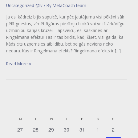
Uncategorized @lv
/ By
MetaCoach team
Ja esi kādreiz bijis sapulcē, kur pēc jautājuma visi pēkšņi sāk
pētīt griestus, zīmēt figūras piezīmju blokā vai veltīt ārkārtīgu
uzmanību kafijas krūzei – apsveicu, esi saskāries ar
Ringelmana efektu! Tas ir tas brīdis, kad, šķiet, visi gaida, ka
kāds cits uzņemsies atbildību, bet beigās neviens neko
nedara. Kas ir Ringelmana efekts? Ringelmana efekts ir […]
Read More »
MONDAY
TUESDAY
WEDNESDAY
THURSDAY
FRIDAY
SATURDAY
SUNDAY
M
T
W
T
F
S
S
C
a
0
0
0
0
0
0
0
27
28
29
30
31
1
2
e
e
e
e
e
e
e
l