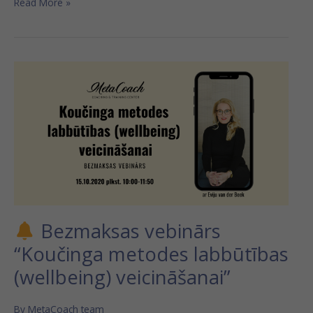
Read More »
Bezmaksas
vebinārs
“Koučinga
metodes
labbūtības
(wellbeing)
veicināšanai”
Bezmaksas vebinārs
“Koučinga metodes labbūtības
(wellbeing) veicināšanai”
By
MetaCoach team