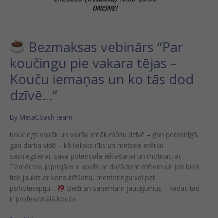
dzīvē…”
Bezmaksas vebinārs “Par
koučingu pie vakara tējas –
Kouču iemaņas un ko tās dod
dzīvē…”
By
MetaCoach team
Koučings vairāk un vairāk ienāk mūsu dzīvē – gan personīgā,
gan darba vidē – kā lielisks rīks un metode mērķu
sasniegšanai, sava potenciāla atklāšanai un motivācijai.
Tomēr tas joprojām ir apvīts ar dažādiem mītiem un ļoti bieži
tiek jaukts ar konsultēšanu, mentoringu vai pat
psihoterapiju…
Bieži arī saņemam jautājumus – kādas tad
ir profesionālā kouča