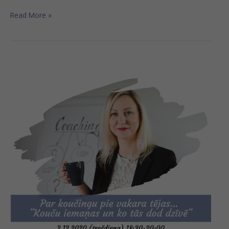
Read More »
Bezmaksas
vebinārs
“Par
koučingu
pie
vakara
tējas
–
Kouču
iemaņas
un
ko
tās
dod