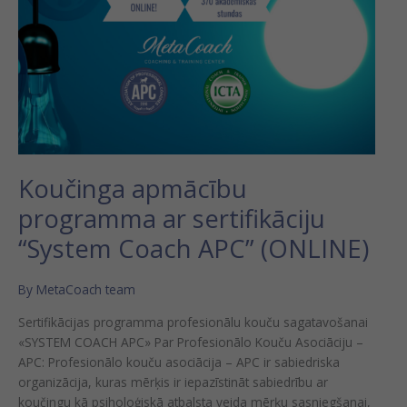
Koučinga apmācību
programma ar sertifikāciju
“System Coach APC” (ONLINE)
By
MetaCoach team
Sertifikācijas programma profesionālu kouču sagatavošanai
«SYSTEM COACH APC» Par Profesionālo Kouču Asociāciju –
APC: Profesionālo kouču asociācija – APC ir sabiedriska
organizācija, kuras mērķis ir iepazīstināt sabiedrību ar
koučingu kā psiholoģiskā atbalsta veida mērķu sasniegšanai,