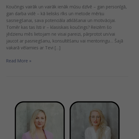
Koučings vairāk un vairāk ienāk mūsu dzīvē – gan personīgā,
gan darba vidē – kā lielisks rīks un metode mērķu
sasniegšanai, sava potenciāla atklāšanai un motivācijai.
Tomēr kas tas īsti ir – klasiskais koučings? Reizēm šo
jēdzienu mēs lietojam ne visai pareizi, pārprotot un/vai
jaucot ar pasniegšanu, konsultēšanu vai mentoringu… Šajā
vakarā vēlamies ar Tevi […]
Read More »
Vebināra
ieraksts
“Praktiski
koučinga
instrumenti
ikdienas
mērķiem
un