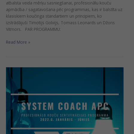
atbalsta veida mērķu sasniegšanai, profesionālu kouču
apmācība / sagatavošana pēc programmas, kas ir balstīta uz
klasiskiem koučinga standartiem un principiem, ko
izstrādājuši Timotijs Golvijs, Tomass Leonards un Džons
Vitmors. PAR PROGRAMMU:
Read More »
Koučinga
apmācību
programma
ar
sertifikāciju
“System
Coach
APC”
(ONLINE)