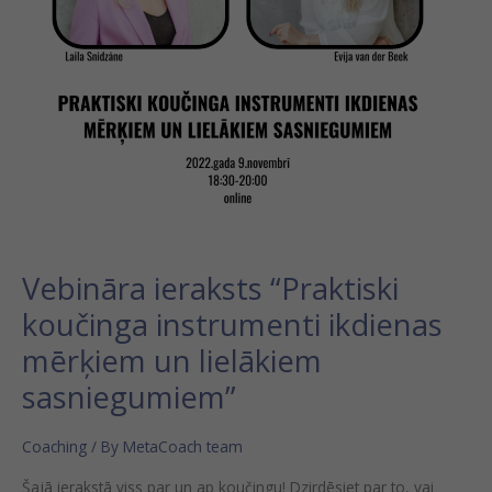
lielākiem
sasniegumiem”
Vebināra ieraksts “Praktiski
koučinga instrumenti ikdienas
mērķiem un lielākiem
sasniegumiem”
Coaching
/ By
MetaCoach team
Šajā ierakstā viss par un ap koučingu! Dzirdēsiet par to, vai