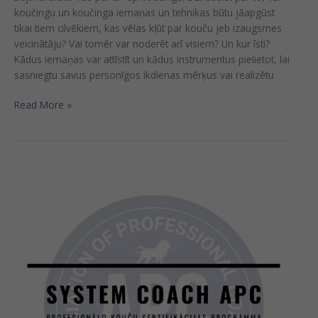
koučingu un koučinga iemaņas un tehnikas būtu jāapgūst
tikai tiem cilvēkiem, kas vēlas kļūt par kouču jeb izaugsmes
veicinātāju? Vai tomēr var noderēt arī visiem? Un kur īsti?
Kādus iemaņas var attīstīt un kādus instrumentus pielietot, lai
sasniegtu savus personīgos ikdienas mērķus vai realizētu
Read More »
Sertifikācijas
programma
profesionālu
kouču
sagatavošanai
«SYSTEM
COACH
APC»
(ONLINE)