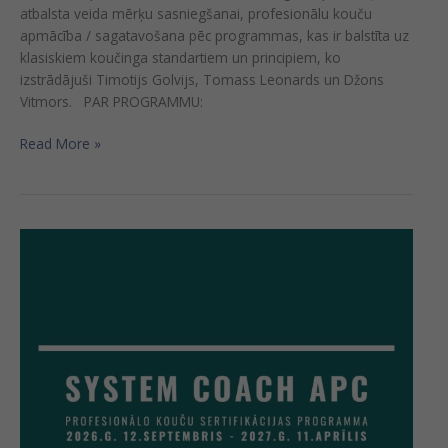
atbalsta veida mērķu sasniegšanai, profesionālu kouču
apmācība / sagatavošana pēc programmas, kas ir balstīta uz
klasiskiem koučinga standartiem un principiem, ko
izstrādājuši Timotijs Golvijs, Tomass Leonards un Džons
Vitmors. PAR PROGRAMMU:
Read More »
Sertifikācijas
programma
profesionālu
kouču
sagatavošanai
«SYSTEM
COACH
APC»
(KLĀTIENĒ)