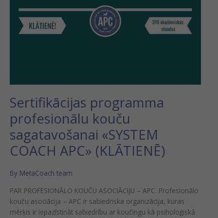
Sertifikācijas programma
profesionālu kouču
sagatavošanai «SYSTEM
COACH APC» (KLĀTIENĒ)
By
MetaCoach team
PAR PROFESIONĀLO KOUČU ASOCIĀCIJU – APC: Profesionālo
kouču asociācija – APC ir sabiedriska organizācija, kuras
mērķis ir iepazīstināt sabiedrību ar koučingu kā psiholoģiskā