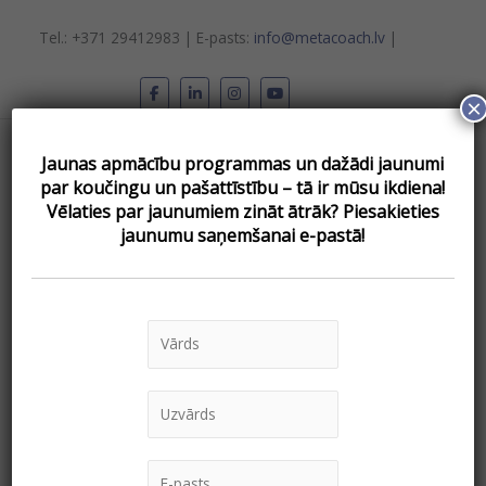
Skip
to
Tel.: +371 29412983 | E-pasts:
info@metacoach.lv
|
content
×
Main
Jaunas apmācību programmas un dažādi jaunumi
Menu
par koučingu un pašattīstību – tā ir mūsu ikdiena!
Vēlаties par jaunumiem zināt ātrāk? Piesakieties
jaunumu saņemšanai e-pastā!
coaching
Bezmaksas
vebinārs