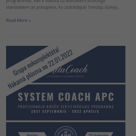
programmas, kas ir balstīta uz klasiskiem koučinga
standartiem un principiem, ko izstrādājuši Timotijs Golvijs,
Read More »
Koučinga
apmācību
programma
ar
sertifikāciju
“System
Coach
APC”
(klātienē)