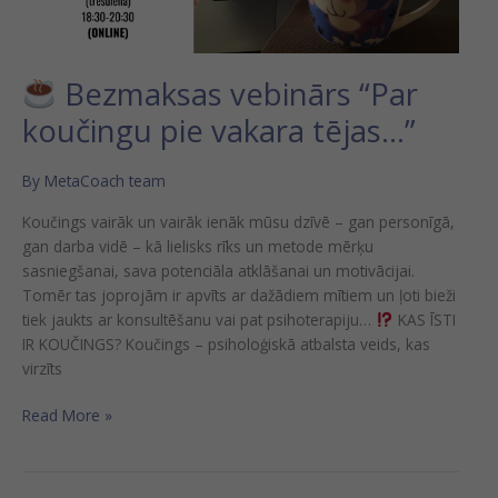
tējas…”
Bezmaksas vebinārs “Par
koučingu pie vakara tējas…”
By
MetaCoach team
Koučings vairāk un vairāk ienāk mūsu dzīvē – gan personīgā,
gan darba vidē – kā lielisks rīks un metode mērķu
sasniegšanai, sava potenciāla atklāšanai un motivācijai.
Tomēr tas joprojām ir apvīts ar dažādiem mītiem un ļoti bieži
tiek jaukts ar konsultēšanu vai pat psihoterapiju…
KAS ĪSTI
IR KOUČINGS? Koučings – psiholoģiskā atbalsta veids, kas
virzīts
Read More »