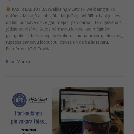
KAS IR LABBŪTĪBA (wellbeing)? Latviski wellbeing tulko
dažādi – labsajūta, labizjūta, labjutība, labbūtība. Labi justies
un labi būt savā dzīvē gan mājās, gan darbā – tā ir galvenā šī
jēdziena nozīme. Šajos pārmaiņu laikos, kad mēģinām
pielāgoties līdz šim nepiedzīvotiem izaicinājumiem, ļoti svarīgi
rūpēties par savu labbūtību, dzīves un darba līdzsvaru.
Piemēram, Ķīnā Covida
Read More »
Bezmaksas
vebinārs
“Par
koučingu
pie
vakara