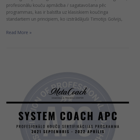
profesionālu kouču apmācība / sagatavošana pēc
programmas, kas ir balstīta uz klasiskiem koučinga
standartiem un principiem, ko izstrādājuši Timotijs Golvijs,
Read More »
Koučinga
apmācību
programma
ar
sertifikāciju
“System
Coach
APC”
(ONLINE)