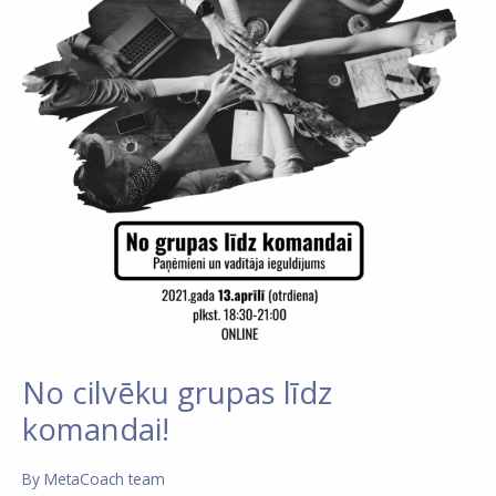
līdz
komandai!
No cilvēku grupas līdz
komandai!
By
MetaCoach team