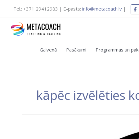
Skip
Tel.: +371 29412983 | E-pasts:
info@metacoach.lv
|
to
content
Jaunas apmācību pro
Galvenā
Pasākumi
Programmas un pakal
Vēlаties 
kāpēc izvēlēties k
Bezmaksas