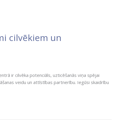
i cilvēkiem un
trā ir cilvēka potenciāls, uzticēšanās viņa spējai
anas veidu un attīstības partnerību. Iegūsi skaidrību