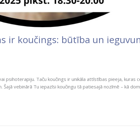
 ir koučings: būtība un ieguvum
psihoterapiju. Taču koučings ir unikāla attīstības pieeja, kuras cen
Šajā vebinārā Tu iepazīsi koučingu tā patiesajā nozīmē – kā domāš