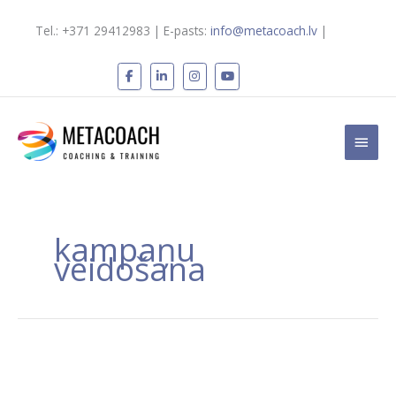
Skip
to
Tel.: +371 29412983 | E-pasts:
info@metacoach.lv
|
content
Main
Men
kampaņu
veidošana
Instagram
tiešraides