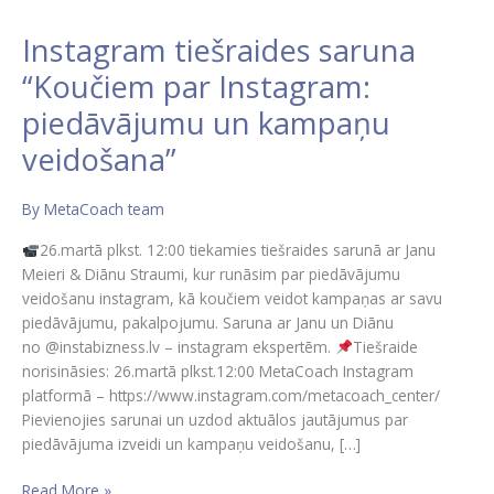
Instagram tiešraides saruna
“Koučiem par Instagram:
piedāvājumu un kampaņu
veidošana”
By
MetaCoach team
26.martā plkst. 12:00 tiekamies tiešraides sarunā ar Janu
Meieri & Diānu Straumi, kur runāsim par piedāvājumu
veidošanu instagram, kā koučiem veidot kampaņas ar savu
piedāvājumu, pakalpojumu. Saruna ar Janu un Diānu
no @instabizness.lv – instagram ekspertēm.
Tiešraide
norisināsies: 26.martā plkst.12:00 MetaCoach Instagram
platformā – https://www.instagram.com/metacoach_center/
Pievienojies sarunai un uzdod aktuālos jautājumus par
piedāvājuma izveidi un kampaņu veidošanu, […]
Read More »