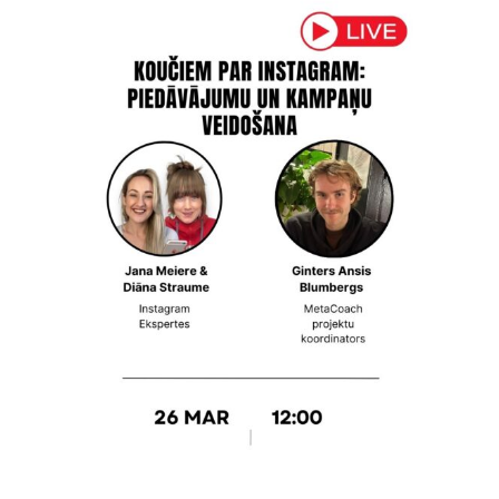
saruna
“Koučiem
par
Instagram:
piedāvājumu
un
kampaņu
veidošana”