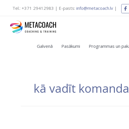
Skip
Tel.: +371 29412983 | E-pasts:
info@metacoach.lv
|
to
content
Jaunas apmācību pro
Galvenā
Pasākumi
Programmas un pakal
Vēlаties 
kā vadīt komandas
E-