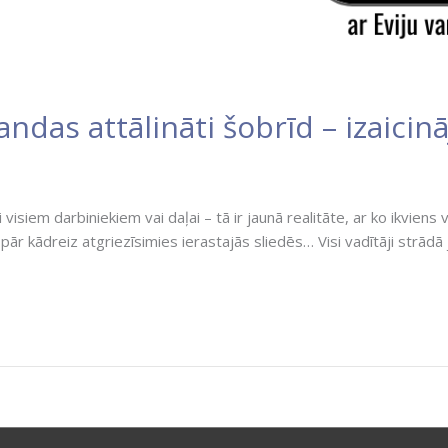
ndas attālināti šobrīd – izaicin
siem darbiniekiem vai daļai – tā ir jaunā realitāte, ar ko ikviens 
pār kādreiz atgriezīsimies ierastajās sliedēs… Visi vadītāji strādā 