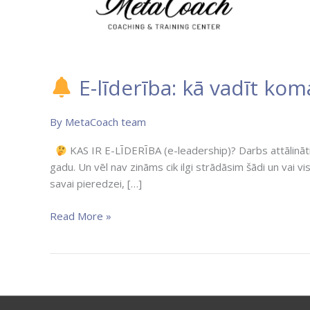
E-līderība: kā vadīt koma
By
MetaCoach team
KAS IR E-LĪDERĪBA (e-leadership)? Darbs attālināti vi
gadu. Un vēl nav zināms cik ilgi strādāsim šādi un vai vis
savai pieredzei, […]
Read More »