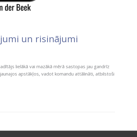
ājumi un risinājumi
vadītājs lielākā vai mazākā mērā sastopas jau gandrīz
jaunajos apstākļos, vadot komandu attālināti, atbilstoši