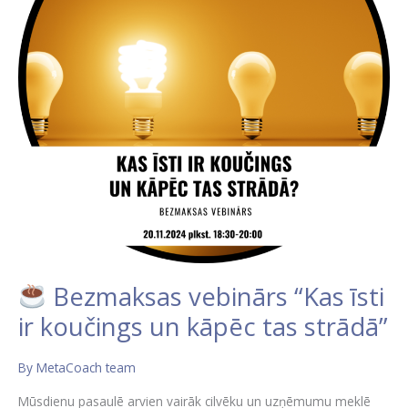
ir
koučings
un
kāpēc
tas
strādā”
Bezmaksas vebinārs “Kas
īsti ir koučings un kāpēc tas
strādā”
By
MetaCoach team