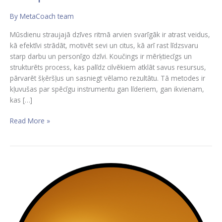
By
MetaCoach team
Mūsdienu straujajā dzīves ritmā arvien svarīgāk ir atrast
veidus, kā efektīvi strādāt, motivēt sevi un citus, kā arī rast
līdzsvaru starp darbu un personīgo dzīvi. Koučings ir
mērķtiecīgs un strukturēts process, kas palīdz cilvēkiem atklāt
savus resursus, pārvarēt šķēršļus un sasniegt vēlamo
rezultātu. Tā metodes ir kļuvušas par spēcīgu instrumentu
gan līderiem, gan ikvienam, kas […]
Read More »
Bezmaksas
vebinārs
“Kas
īsti