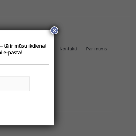
×
 tā ir mūsu ikdiena!
eikals
Telpu noma
Kontakti
Par mums
i e-pastā!