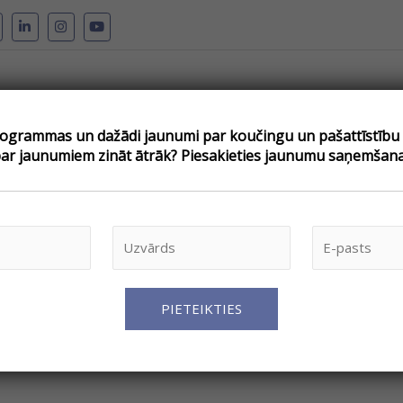
grammas un dažādi jaunumi par koučingu un pašattīstību –
pojumi
Par koučingu
Kouči
Atsauksmes
Blogs
V
par jaunumiem zināt ātrāk? Piesakieties jaunumu saņemšana
e