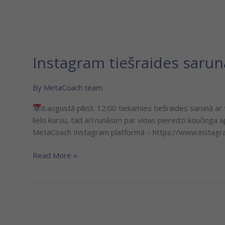
Instagram tiešraides sarun
By
MetaCoach team
6.augustā plkst. 12:00 tiekamies tiešraides sarunā ar
lielo kursu, tad arī runāsim par viņas pieredzi koučinga 
MetaCoach Instagram platformā – https://www.instagra
Read More »
Instagram
tiešraides