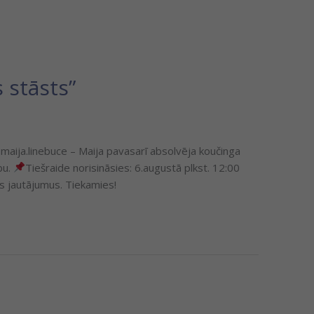
 stāsts”
maija.linebuce – Maija pavasarī absolvēja koučinga
bu.
Tiešraide norisināsies: 6.augustā plkst. 12:00
 jautājumus. Tiekamies!