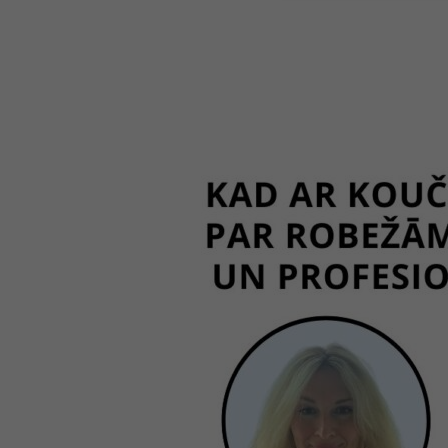
saruna
“Kad
ar
koučingu
nepietiek?”