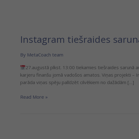
Instagram tiešraides sarun
By
MetaCoach team
27.augustā plkst. 13:00 tiekamies tiešraides sarunā a
karjeru finanšu jomā vadošos amatos. Viņas projekti – In
parāda viņas spēju palīdzēt cilvēkiem no dažādām […]
Read More »
Instagram
tiešraides