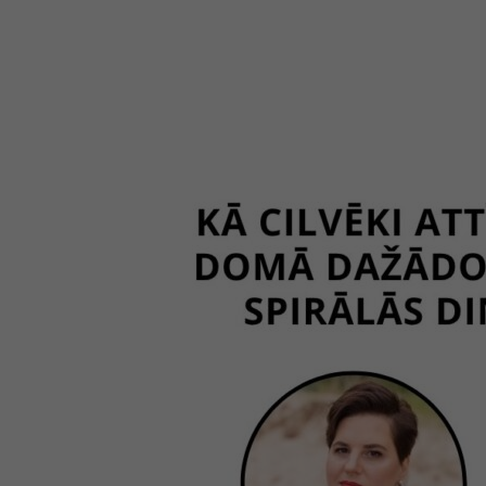
saruna
“Kā
cilvēki
attīstās,
mainās
un
domā
dažādos
dzīves
posmos:
spirālā
dinamika”