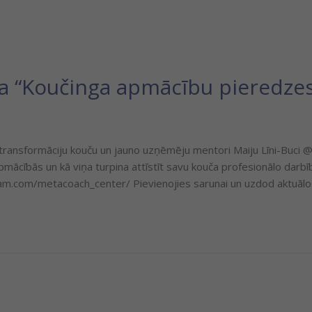
a “Koučinga apmācību pieredzes
 transformāciju kouču un jauno uzņēmēju mentori Maiju Līni-Buci @
apmācībās un kā viņa turpina attīstīt savu kouča profesionālo darbī
m.com/metacoach_center/ Pievienojies sarunai un uzdod aktuālos