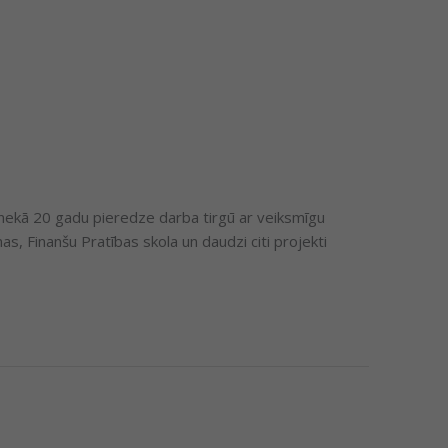
k nekā 20 gadu pieredze darba tirgū ar veiksmīgu
s, Finanšu Pratības skola un daudzi citi projekti