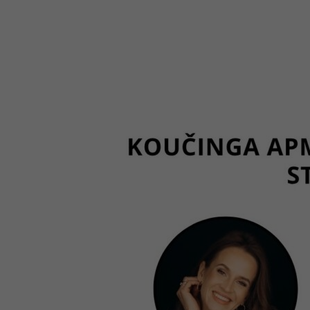
saruna
“Koučinga
apmācību
pieredzes
stāsts”