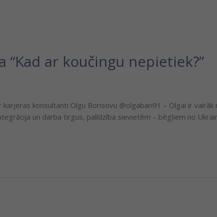
a “Kad ar koučingu nepietiek?”
r karjeras konsultanti Olgu Borisovu @olgabari91 – Olgai ir vairā
tegrācija un darba tirgus, palīdzība sievietēm – bēgļiem no Ukraina