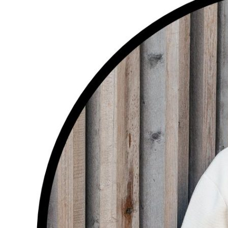
digitālā
izdegšana:
praktiski
ieteikumi
veselīgam
darbam