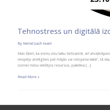
Tehnostress un digitālā iz
By
MetaCoach team
Man šķiet, ka esmu visu laiku tiešsaistē, arī atvaļinājumā
nespēju atslēgties pat mājās vai ceļojuma laikā”, tā da
izsmeļ mūsu iekšējos resursus, palielina […]
Read More »