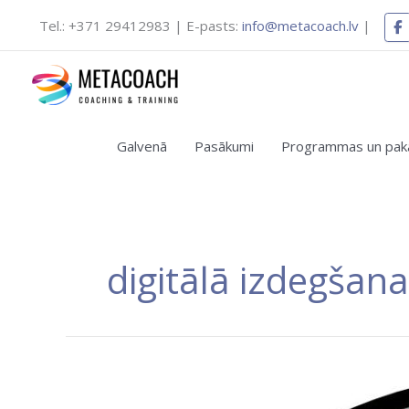
Skip
Tel.: +371 29412983 | E-pasts:
info@metacoach.lv
|
to
content
Jaunas apmācību pro
Galvenā
Pasākumi
Programmas un pakal
Vēlаties 
digitālā izdegšana
Tehnostress
un