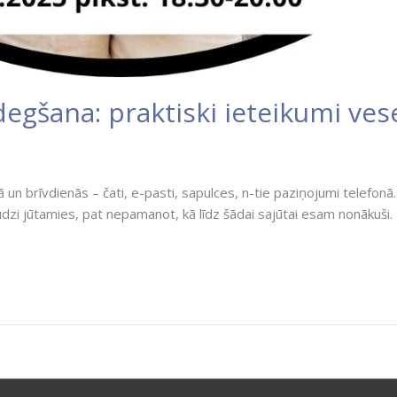
degšana: praktiski ieteikumi ve
 un brīvdienās – čati, e-pasti, sapulces, n-tie paziņojumi telefonā
udzi jūtamies, pat nepamanot, kā līdz šādai sajūtai esam nonākuši.