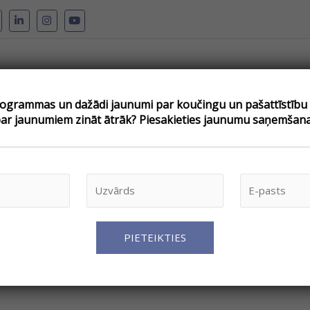
grammas un dažādi jaunumi par koučingu un pašattīstību –
pojumi
Par koučingu
Kouči
Atsauksmes
Blogs
V
par jaunumiem zināt ātrāk? Piesakieties jaunumu saņemšana
a