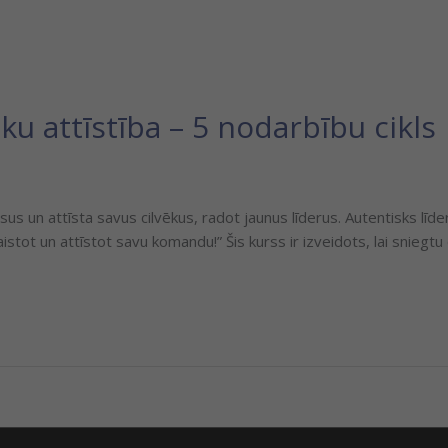
ku attīstība – 5 nodarbību cikls
us un attīsta savus cilvēkus, radot jaunus līderus. Autentisks līde
stot un attīstot savu komandu!” Šis kurss ir izveidots, lai sniegtu 