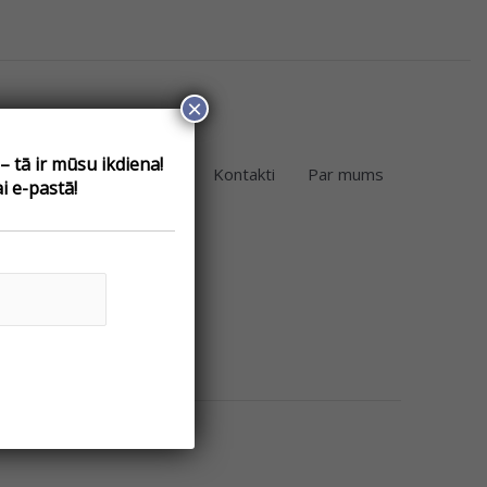
×
 tā ir mūsu ikdiena!
eikals
Telpu noma
Kontakti
Par mums
i e-pastā!