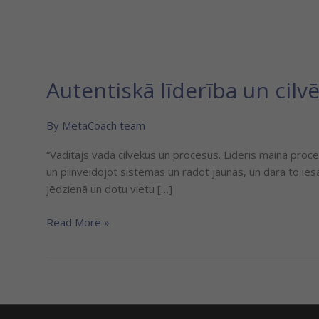
Autentiskā līderība un cilvē
By
MetaCoach team
“Vadītājs vada cilvēkus un procesus. Līderis maina proces
un pilnveidojot sistēmas un radot jaunas, un dara to iesai
jēdzienā un dotu vietu […]
Read More »