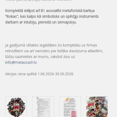
Komplektā ietilpst arī 81 asociatīvi metaforiskā kartiņa
“Rokas”, kas kalpo kā simbolisks un spēcīgs instruments
darbam ar intuīciju, pieredzi un zemapziņu.
Ja gadījumā vēlaties iegādāties šo komplektu uz firmas
rekvizītiem vai arī vienoties par lielāka daudzuma atlaidēm,
lūdzu sazinieties ar mums, rakstot ziņu uz
info@metacoach.lv
.
Akcijas cena spēkā 1.06.2026-30.06.2026