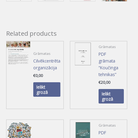
Related products
Grāmatas
PDF
Grāmatas
Cilvēkcentrēta
grāmata
organizācija
“Koučinga
tehnikas”
€
0,00
€
20,00
Ielikt
grozā
Ielikt
grozā
Grāmatas
PDF
grāmata