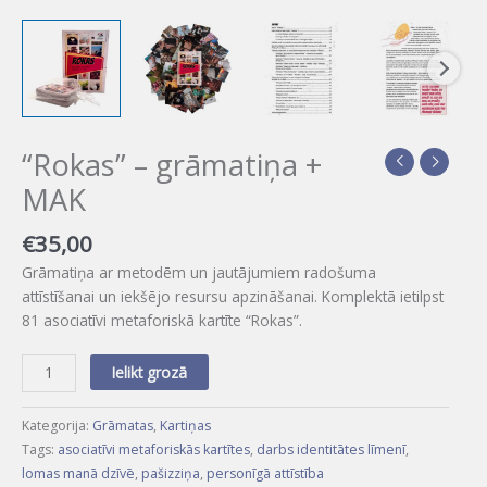
“Rokas” – grāmatiņa +
MAK
€
35,00
Grāmatiņa ar metodēm un jautājumiem radošuma
attīstīšanai un iekšējo resursu apzināšanai. Komplektā ietilpst
81 asociatīvi metaforiskā kartīte “Rokas”.
Ielikt grozā
Kategorija:
Grāmatas
,
Kartiņas
Tags:
asociatīvi metaforiskās kartītes
,
darbs identitātes līmenī
,
lomas manā dzīvē
,
pašizziņa
,
personīgā attīstība