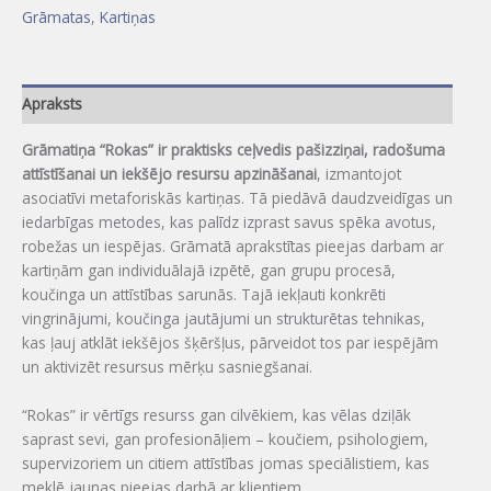
Grāmatas
,
Kartiņas
Apraksts
Grāmatiņa “Rokas” ir praktisks ceļvedis pašizziņai, radošuma
attīstīšanai un iekšējo resursu apzināšanai
, izmantojot
asociatīvi metaforiskās kartiņas. Tā piedāvā daudzveidīgas un
iedarbīgas metodes, kas palīdz izprast savus spēka avotus,
robežas un iespējas. Grāmatā aprakstītas pieejas darbam ar
kartiņām gan individuālajā izpētē, gan grupu procesā,
koučinga un attīstības sarunās. Tajā iekļauti konkrēti
vingrinājumi, koučinga jautājumi un strukturētas tehnikas,
kas ļauj atklāt iekšējos šķēršļus, pārveidot tos par iespējām
un aktivizēt resursus mērķu sasniegšanai.
“Rokas” ir vērtīgs resurss gan cilvēkiem, kas vēlas dziļāk
saprast sevi, gan profesionāļiem – koučiem, psihologiem,
supervizoriem un citiem attīstības jomas speciālistiem, kas
meklē jaunas pieejas darbā ar klientiem.