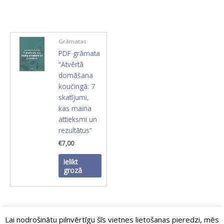
Grāmatas
PDF grāmata
“Atvērtā
domāšana
koučingā: 7
skatījumi,
kas maina
attieksmi un
rezultātus”
€
7,00
Ielikt
grozā
Lai nodrošinātu pilnvērtīgu šīs vietnes lietošanas pieredzi, mēs