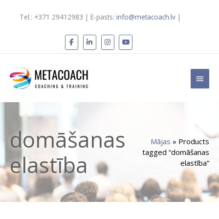
Skip
to
Tel.: +371 29412983 | E-pasts:
info@metacoach.lv
|
content
Main
Men
domāšanas
Mājas
» Products
tagged “domāšanas
elastība
elastība”