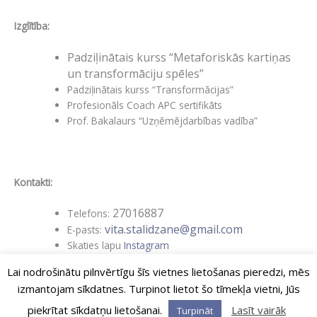
Izglītība:
Padziļinātais kurss “Metaforiskās kartiņas
un transformāciju spēles”
Padziļinātais kurss “Transformācijas”
Profesionāls Coach APC sertifikāts
Prof. Bakalaurs “Uzņēmējdarbības vadība”
Kontakti:
27016887
Telefons:
vita.stalidzane@gmail.com
E-pasts:
Skaties lapu
Instagram
Lai nodrošinātu pilnvērtīgu šīs vietnes lietošanas pieredzi, mēs
izmantojam sīkdatnes. Turpinot lietot šo tīmekļa vietni, Jūs
Copyright © 2026
MetaCoach
| Powered by
MetaCoach
|
piekrītat sīkdatņu lietošanai.
Lasīt vairāk
Turpināt
Privātuma Politika
|
Preču un pakalpojumu pirkšanas noteikumi