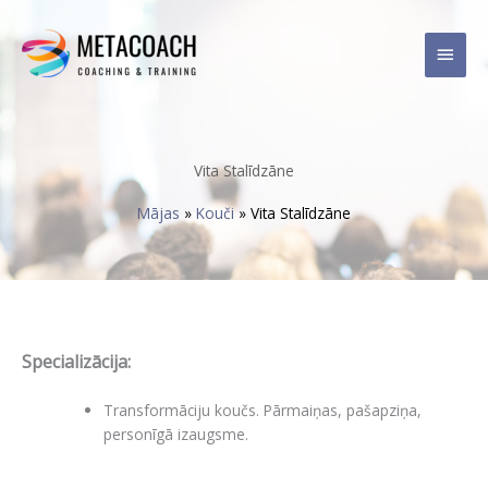
Skip
Main
to
content
Men
Vita Stalīdzāne
Mājas
»
Kouči
»
Vita Stalīdzāne
Specializācija:
Transformāciju koučs. Pārmaiņas, pašapziņa,
personīgā izaugsme.