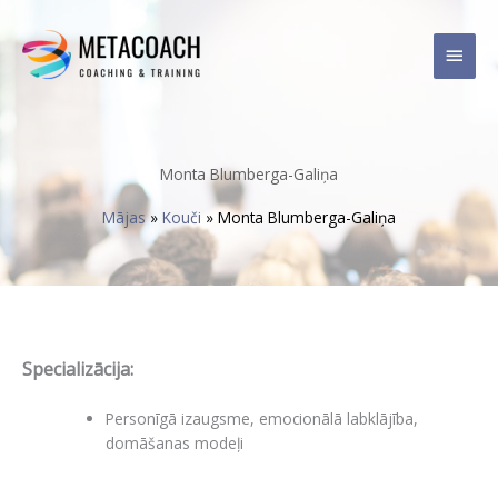
Skip
Main
to
content
Men
Monta Blumberga-Galiņa
Mājas
»
Kouči
»
Monta Blumberga-Galiņa
Specializācija:
Personīgā izaugsme, emocionālā labklājība,
domāšanas modeļi