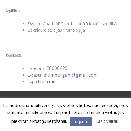
Izglītība:
System Coach APC profesionālā kouča sertifikāts
Bakalaura studijas “Psiholoģija”
Kontakti:
28606429
Telefons:
blumbergam@gmail.com
E-pasts:
Lapa
Instagram
Copyright © 2026
MetaCoach
| Powered by
MetaCoach
|
Lai nodrošinātu pilnvērtīgu šīs vietnes lietošanas pieredzi, mēs
Privātuma Politika
|
Preču un pakalpojumu pirkšanas noteikumi
izmantojam sīkdatnes. Turpinot lietot šo tīmekļa vietni, Jūs
piekrītat sīkdatņu lietošanai.
Lasīt vairāk
Turpināt