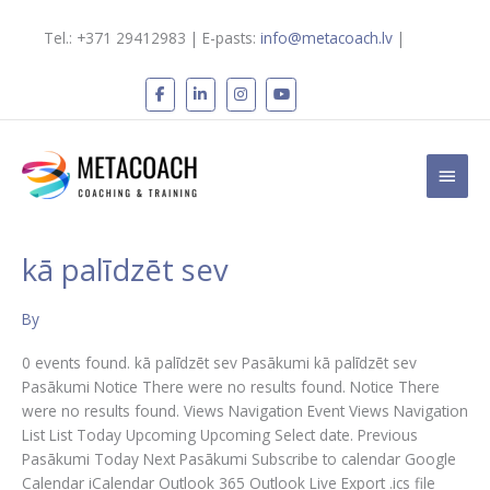
Skip
to
Tel.: +371 29412983 | E-pasts:
info@metacoach.lv
|
content
Main
Men
kā palīdzēt sev
Bezmaksas
vebinārs
By
“Paškoučinga
metodes
0 events found. kā palīdzēt sev Pasākumi kā palīdzēt sev
izmantošanai
Pasākumi Notice There were no results found. Notice There
ikdienā”
were no results found. Views Navigation Event Views Navigation
List List Today Upcoming Upcoming Select date. Previous
Pasākumi Today Next Pasākumi Subscribe to calendar Google
Calendar iCalendar Outlook 365 Outlook Live Export .ics file