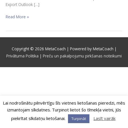
Export Outlook […]
Read More »
Copyright © 2026
MetaCoach
| Powered by
MetaCoach
|
Privātuma Politika
|
Preču un pakalpojumu pirkšanas noteikumi
Lai nodrošinātu pilnvērtīgu šīs vietnes lietošanas pieredzi, mēs
izmantojam sīkdatnes. Turpinot lietot šo tīmekļa vietni, Jūs
piekrītat sīkdatņu lietošanai.
Lasīt vairāk
Turpināt