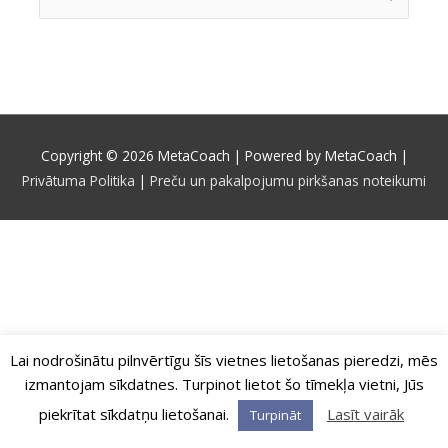
for:
Copyright © 2026
MetaCoach
| Powered by
MetaCoach
|
Privātuma Politika
|
Preču un pakalpojumu pirkšanas noteikumi
Lai nodrošinātu pilnvērtīgu šīs vietnes lietošanas pieredzi, mēs
izmantojam sīkdatnes. Turpinot lietot šo tīmekļa vietni, Jūs
piekrītat sīkdatņu lietošanai.
Lasīt vairāk
Turpināt