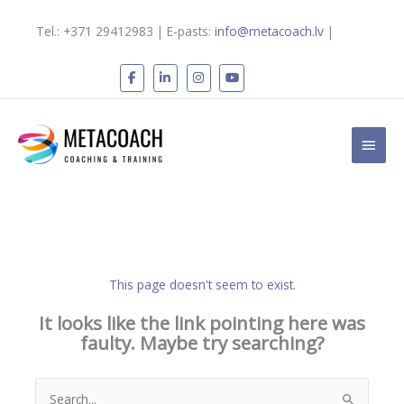
Skip
to
Tel.: +371 29412983 | E-pasts:
info@metacoach.lv
|
content
Main
Men
This page doesn't seem to exist.
It looks like the link pointing here was
faulty. Maybe try searching?
Search