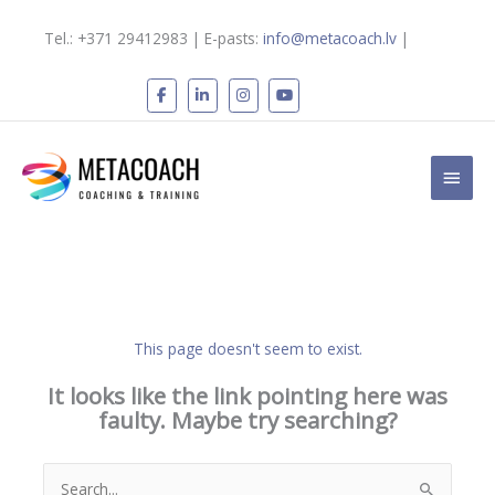
Skip
to
Tel.: +371 29412983 | E-pasts:
info@metacoach.lv
|
content
Main
Men
This page doesn't seem to exist.
It looks like the link pointing here was
faulty. Maybe try searching?
Search