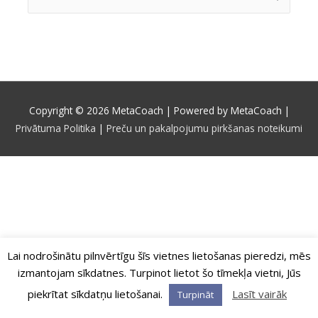
for:
Copyright © 2026
MetaCoach
| Powered by
MetaCoach
|
Privātuma Politika
|
Preču un pakalpojumu pirkšanas noteikumi
Lai nodrošinātu pilnvērtīgu šīs vietnes lietošanas pieredzi, mēs
izmantojam sīkdatnes. Turpinot lietot šo tīmekļa vietni, Jūs
piekrītat sīkdatņu lietošanai.
Lasīt vairāk
Turpināt