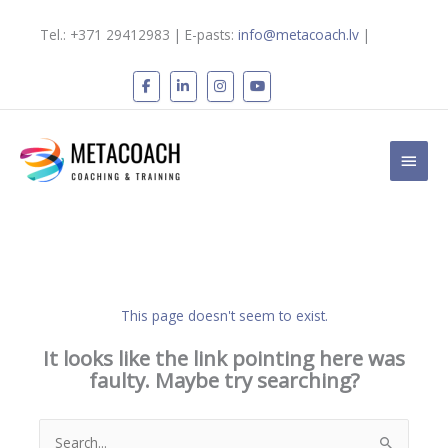
Skip
to
Tel.: +371 29412983 | E-pasts:
info@metacoach.lv
|
content
Main
Men
This page doesn't seem to exist.
It looks like the link pointing here was
faulty. Maybe try searching?
Search