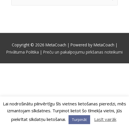
for:
Copyright © 2026
MetaCoach
| Powered by
MetaCoach
|
Privātuma Politika
|
Preču un pakalpojumu pirkšanas noteikumi
Lai nodrošinātu pilnvērtīgu šīs vietnes lietošanas pieredzi, mēs
izmantojam sīkdatnes. Turpinot lietot šo tīmekļa vietni, Jūs
piekrītat sīkdatņu lietošanai.
Lasīt vairāk
Turpināt