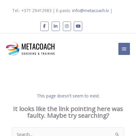
Skip
to
Tel.: +371 29412983 | E-pasts:
info@metacoach.lv
|
content
Main
Men
This page doesn't seem to exist.
It looks like the link pointing here was
faulty. Maybe try searching?
Search