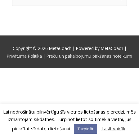
for:
Copyright © 2026
MetaCoach
| Powered by
MetaCoach
|
Privātuma Politika
|
Preču un pakalpojumu pirkšanas noteikumi
Lai nodrošinātu pilnvērtīgu šīs vietnes lietošanas pieredzi, mēs
izmantojam sīkdatnes. Turpinot lietot šo tīmekļa vietni, Jūs
piekrītat sīkdatņu lietošanai.
Lasīt vairāk
Turpināt