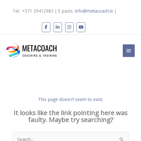
Skip
to
Tel.: +371 29412983 | E-pasts:
info@metacoach.lv
|
content
Main
Men
This page doesn't seem to exist.
It looks like the link pointing here was
faulty. Maybe try searching?
Search