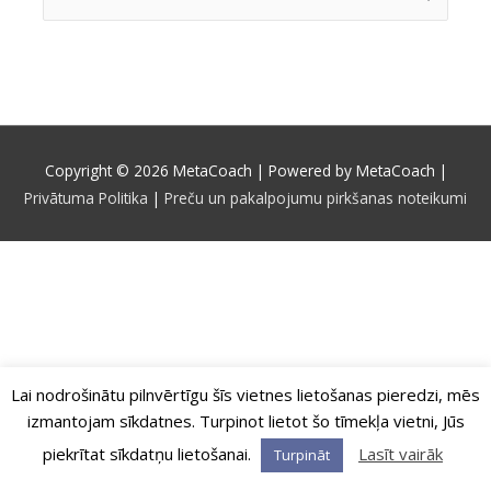
for:
Copyright © 2026
MetaCoach
| Powered by
MetaCoach
|
Privātuma Politika
|
Preču un pakalpojumu pirkšanas noteikumi
Lai nodrošinātu pilnvērtīgu šīs vietnes lietošanas pieredzi, mēs
izmantojam sīkdatnes. Turpinot lietot šo tīmekļa vietni, Jūs
piekrītat sīkdatņu lietošanai.
Lasīt vairāk
Turpināt