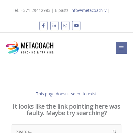
Skip
to
Tel.: +371 29412983 | E-pasts:
info@metacoach.lv
|
content
Main
Men
This page doesn't seem to exist.
It looks like the link pointing here was
faulty. Maybe try searching?
Search