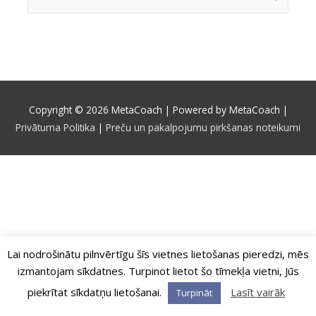
for:
Copyright © 2026
MetaCoach
| Powered by
MetaCoach
|
Privātuma Politika
|
Preču un pakalpojumu pirkšanas noteikumi
Lai nodrošinātu pilnvērtīgu šīs vietnes lietošanas pieredzi, mēs
izmantojam sīkdatnes. Turpinot lietot šo tīmekļa vietni, Jūs
piekrītat sīkdatņu lietošanai.
Lasīt vairāk
Turpināt